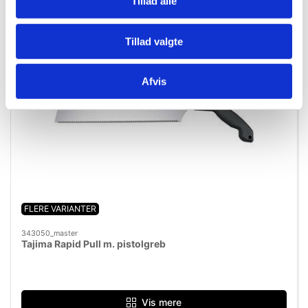
Tillad alle
Tillad valgte
Afvis
FLERE VARIANTER
343050_master
Tajima Rapid Pull m. pistolgreb
Vis mere