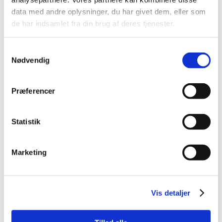
data med andre oplysninger, du har givet dem, eller som
de har indsamlet fra din brug af deres tjenester.
Samtykkevalg
Nødvendig
Præferencer
Statistik
Marketing
343065
Tajima G-Foldesav 240mm
Vis detaljer
Vis mere