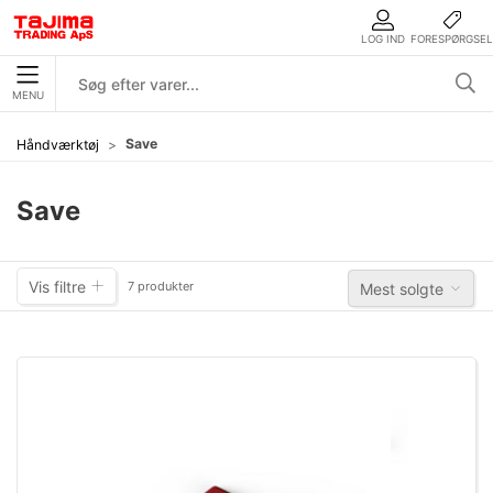
LOG IND
FORESPØRGSEL
MENU
Save
Håndværktøj
Save
Vis filtre
7 produkter
Mest solgte