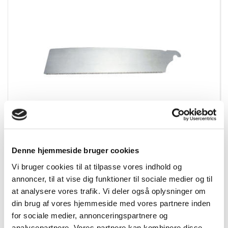
FLERE VARIANTER
343056_master
Denne hjemmeside bruger cookies
Tajima Refill savblade
Vi bruger cookies til at tilpasse vores indhold og
annoncer, til at vise dig funktioner til sociale medier og til
at analysere vores trafik. Vi deler også oplysninger om
Vis mere
din brug af vores hjemmeside med vores partnere inden
for sociale medier, annonceringspartnere og
analysepartnere. Vores partnere kan kombinere disse