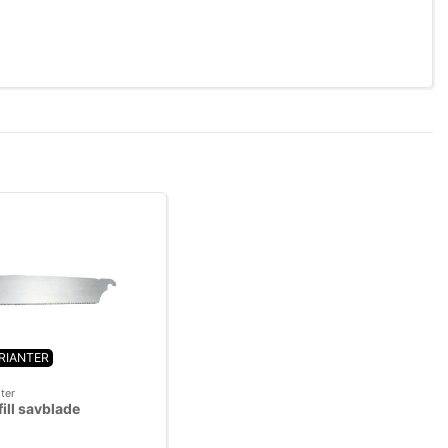
ARIANTER
ter
ill savblade