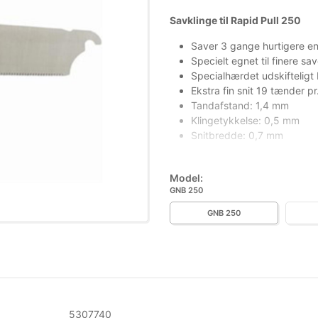
Savklinge til Rapid Pull 250
Saver 3 gange hurtigere e
Specielt egnet til finere 
Specialhærdet udskifteligt
Ekstra fin snit 19 tænder p
Tandafstand: 1,4 mm
Klingetykkelse: 0,5 mm
Snitbredde: 0,7 mm
Model:
Mere information
GNB 250
GNB 250
5307740