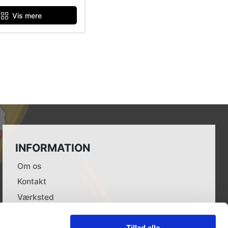
Vis mere
INFORMATION
Om os
Kontakt
Værksted
Leverandører
Tillad alle