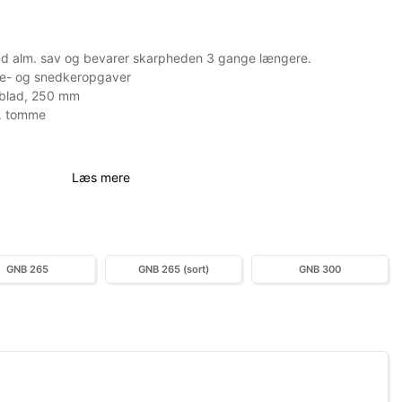
nd alm. sav og bevarer skarpheden 3 gange længere.
save- og snedkeropgaver
 blad, 250 mm
r. tomme
Læs mere
GNB 265
GNB 265 (sort)
GNB 300