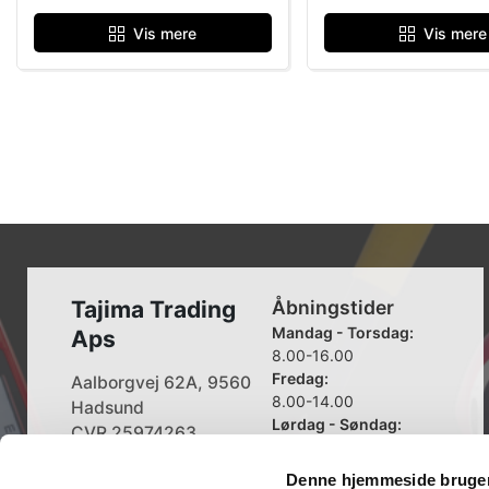
Vis mere
Vis mere
Tajima Trading
Åbningstider
Mandag - Torsdag:
Aps
8.00-16.00
Fredag:
Aalborgvej 62A, 9560
8.00-14.00
Hadsund
Lørdag - Søndag:
CVR 25974263
Lukket
Denne hjemmeside bruger
+45 96 52 08 60