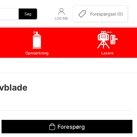
Forespørgsel (0)
Søg
LOG IND
Opmærkning
Lasere
avblade
Forespørg