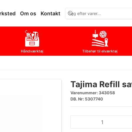
rksted
Om os
Kontakt
Håndværktøj
Tilbehør til elværktøj
Tajima Refill s
Varenummer:
343058
DB. Nr: 5307740