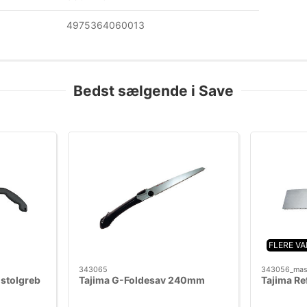
4975364060013
Bedst sælgende i Save
FLERE V
343065
343056_mas
istolgreb
Tajima G-Foldesav 240mm
Tajima Ref