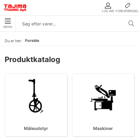
LOG IND
FORESPØRGSEL
MENU
Forside
Du er her:
Produktkatalog
Måleudstyr
Maskiner