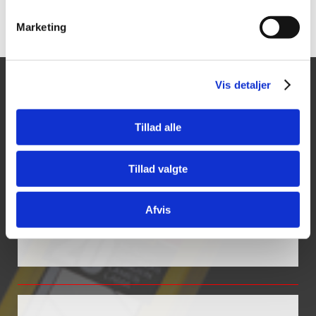
Marketing
Vis detaljer
Tajima Trading
Åbningstider
Mandag - Torsdag:
Aps
Tillad alle
8.00-16.00
Fredag:
Aalborgvej 62A,
8.00-14.00
9560 Hadsund
Tillad valgte
Lørdag - Søndag:
CVR 25974263
Lukket
Afvis
+45 96 52 08 60
info@tajima.dk