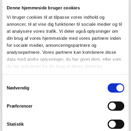
Denne hjemmeside bruger cookies
Bedst sælgende i Produktkatalog
Vi bruger cookies til at tilpasse vores indhold og
annoncer, til at vise dig funktioner til sociale medier og til
at analysere vores trafik. Vi deler også oplysninger om
din brug af vores hjemmeside med vores partnere inden
for sociale medier, annonceringspartnere og
analysepartnere. Vores partnere kan kombinere disse
data med andre oplysninger, du har givet dem, eller som
de har indsamlet fra din brug af deres tjenester.
466085
404305
Tajima LCB 65 klinger
Tajima Premium 18 mm
Samtykkevalg
kniv m/autolås
Nødvendig
Vis mere
Vis mere
Præferencer
Statistik