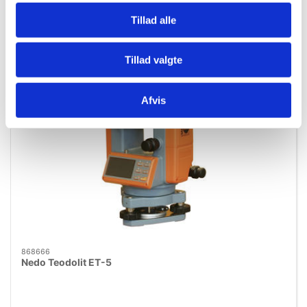
Tillad alle
Tillad valgte
Afvis
868666
Nedo Teodolit ET-5