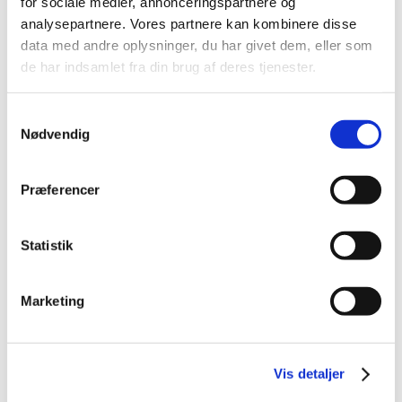
for sociale medier, annonceringspartnere og
analysepartnere. Vores partnere kan kombinere disse
data med andre oplysninger, du har givet dem, eller som
de har indsamlet fra din brug af deres tjenester.
Samtykkevalg
Nødvendig
Præferencer
Statistik
FLERE VARIANTER
Marketing
835200_master
Leica optisk Nivelleringsinstrument
Vis detaljer
Vis mere