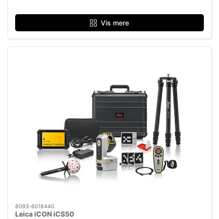
Vis mere
8093-6018440
Leica iCON iCS50