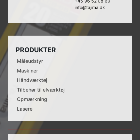
+45 96 52 08 60
info@tajima.dk
PRODUKTER
Måleudstyr
Maskiner
Håndværktøj
Tilbehør til elværktøj
Opmærkning
Lasere