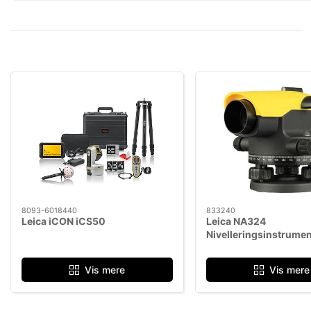
8093-6018440
833240
Leica iCON iCS50
Leica NA324
Nivelleringsinstrumen
Vis mere
Vis mere