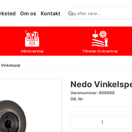
rksted
Om os
Kontakt
Håndværktøj
Tilbehør til elværktøj
Vinkelspejl
Nedo Vinkelspe
Varenummer:
868668
DB. Nr: