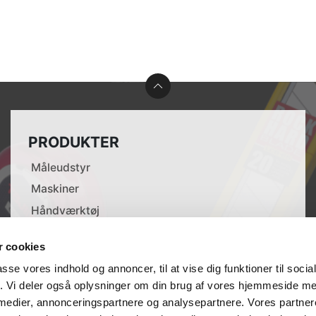
PRODUKTER
Måleudstyr
Maskiner
Håndværktøj
Tilbehør til elværktøj
 cookies
Opmærkning
passe vores indhold og annoncer, til at vise dig funktioner til soci
Lasere
fik. Vi deler også oplysninger om din brug af vores hjemmeside m
 medier, annonceringspartnere og analysepartnere. Vores partne