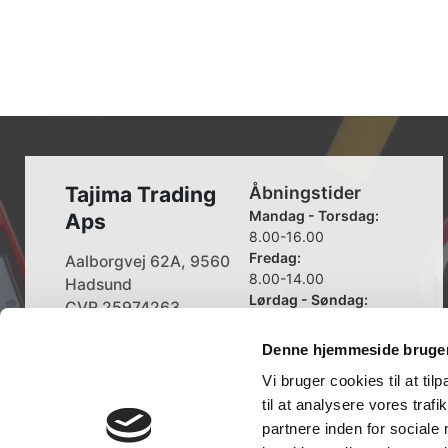
Tajima Trading
Åbningstider
Mandag - Torsdag:
Aps
8.00-16.00
Fredag:
Aalborgvej 62A, 9560
8.00-14.00
Hadsund
Lørdag - Søndag:
CVR 25974263
Lukket
Denne hjemmeside bruger
+45 96 52 08 60
info@tajima.dk
Vi bruger cookies til at til
til at analysere vores tra
partnere inden for sociale