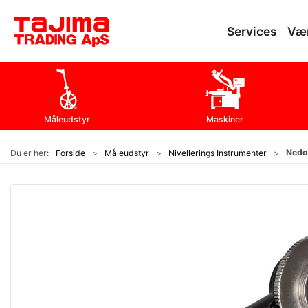
Services
Væ
Måleudstyr
Maskiner
Nedo 
Du er her:
Forside
Måleudstyr
Nivellerings Instrumenter