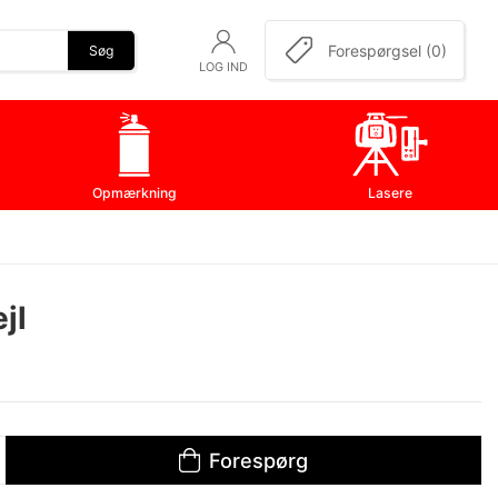
Forespørgsel (0)
Søg
LOG IND
Opmærkning
Lasere
jl
Forespørg