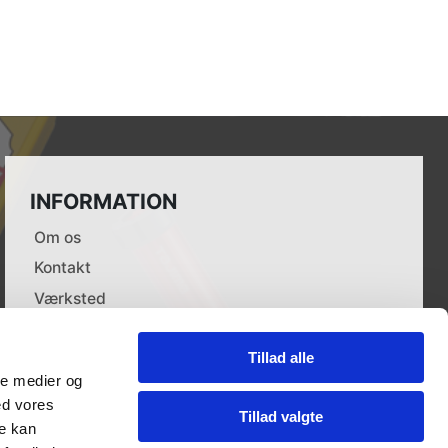
INFORMATION
Om os
Kontakt
Værksted
Leverandører
Tillad alle
Dokumenter
ale medier og
Forhandlere
ed vores
Tillad valgte
Cookie politik
re kan