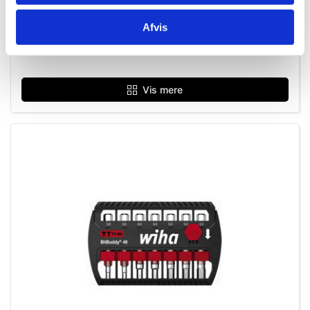
382528374
Afvis
Wiha tværgrebs Stiftnøgle m. kuglehoved og
sideudgang, 5,0x150 mm
Vis mere