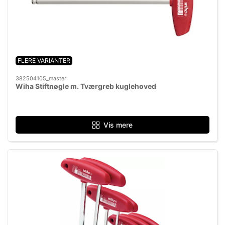
FLERE VARIANTER
382504105_master
Wiha Stiftnøgle m. Tværgreb kuglehoved
Vis mere