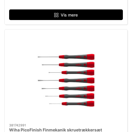
Vis mere
381742991
Wiha PicoFinish Finmekanik skruetrækkersæt