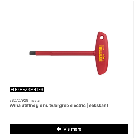
FLERE VARIANTER
382727928_master
Wiha Stiftnøgle m. tværgreb electric | sekskant
Vis mere