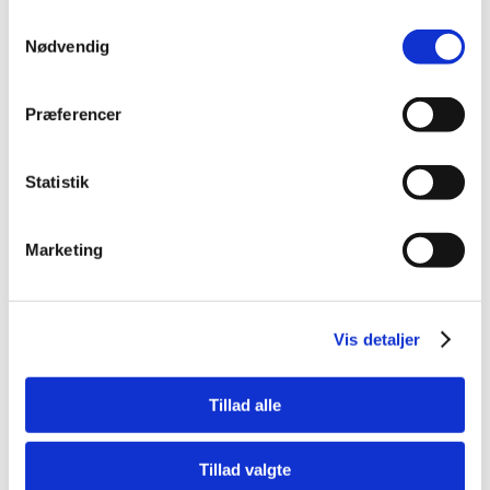
371036320
Samtykkevalg
Wiha Momentskruetrækker easyTorque
Nødvendig
Præferencer
Vis mere
Statistik
Marketing
Vis detaljer
Tillad alle
Tillad valgte