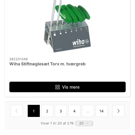
382201348
Wiha Stiftnøglesæt Torx m. tværgreb
Vis mere
1
2
3
4
...
14
Viser 1 til 20 af 276
20