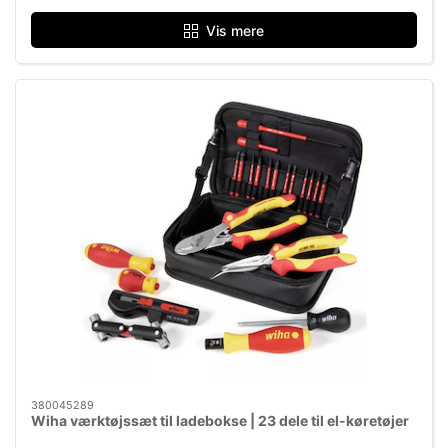
Vis mere
380045289
Wiha værktøjssæt til ladebokse | 23 dele til el-køretøjer