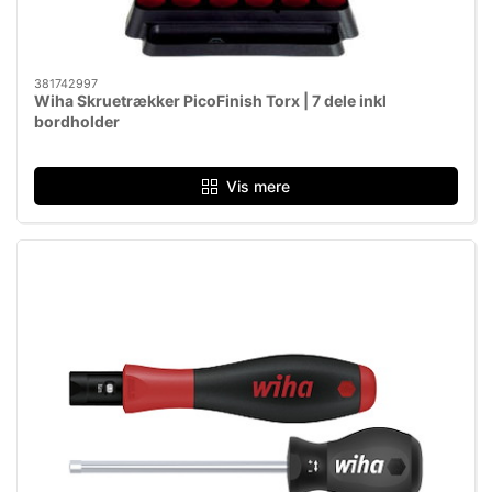
381742997
Wiha Skruetrækker PicoFinish Torx | 7 dele inkl
bordholder
Vis mere