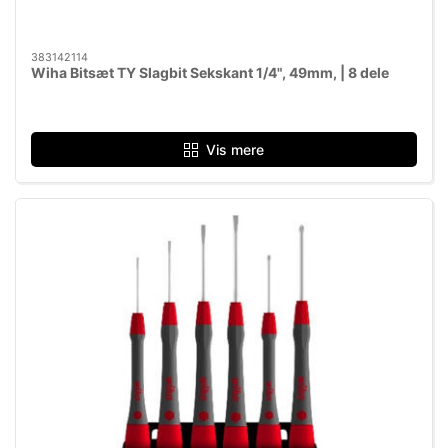
383142114
Wiha Bitsæt TY Slagbit Sekskant 1/4", 49mm, | 8 dele
Vis mere