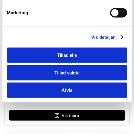
Marketing
Vis detaljer
Tillad alle
Tillad valgte
757740
Diatech Hammerhoved Dewalt model
Afvis
Vis mere