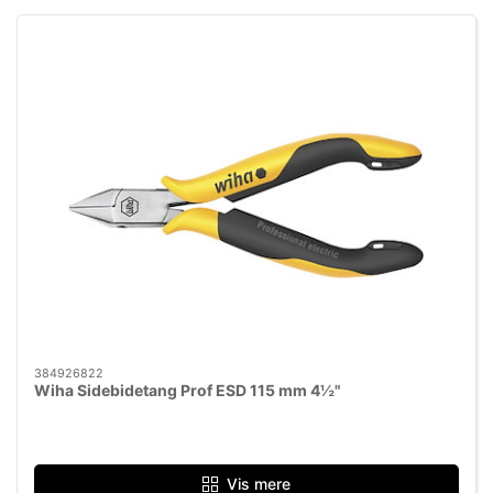
384926822
Wiha Sidebidetang Prof ESD 115 mm 4½"
Vis mere