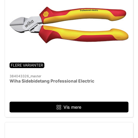
FLERE VARIANTER
384043326_master
Wiha Sidebidetang Professional Electric
Vis mere