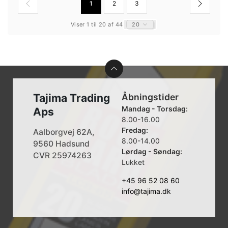
1
2
3
Viser 1 til 20 af 44
20
Tajima Trading
Åbningstider
Mandag - Torsdag:
Aps
8.00-16.00
Fredag:
Aalborgvej 62A,
8.00-14.00
9560 Hadsund
Lørdag - Søndag:
CVR 25974263
Lukket
+45 96 52 08 60
info@tajima.dk