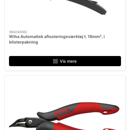
384242062
Wiha Automatisk afisoleringsværktøj t. 16mm², i
blisterpakning
Vis mere