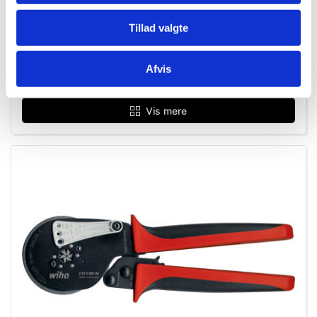
FLERE VARIANTER
Tillad valgte
384636040_master
Wiha Vandpumpetang Industrial m. trykknap
Afvis
Vis mere