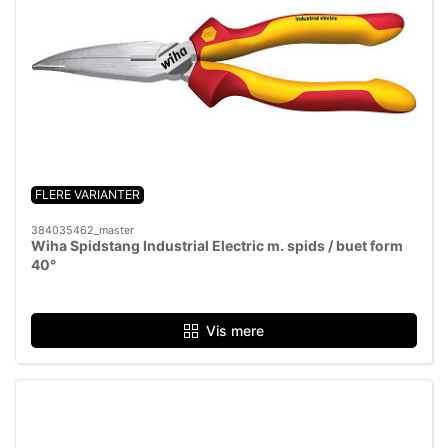
FLERE VARIANTER
384035462_master
Wiha Spidstang Industrial Electric m. spids / buet form
40°
Vis mere