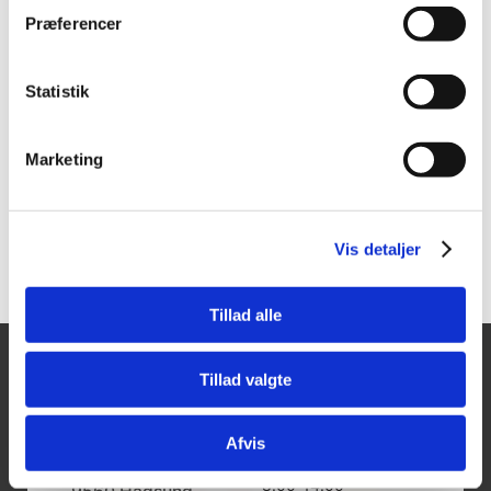
251890
251889
Præferencer
Tajima lodsnor 400 g
Tajima lodsnor 300 g
m/soft grip og magnet
Statistik
Vis mere
Vis mere
Marketing
Vis detaljer
Tillad alle
Tillad valgte
Tajima Trading
Åbningstider
Mandag - Torsdag:
Aps
8.00-16.00
Afvis
Fredag:
Aalborgvej 62A,
8.00-14.00