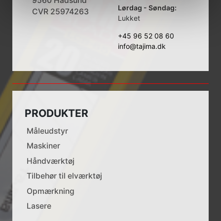
9560 Hadsund
Lørdag - Søndag:
CVR 25974263
Lukket
+45 96 52 08 60
info@tajima.dk
PRODUKTER
Måleudstyr
Maskiner
Håndværktøj
Tilbehør til elværktøj
Opmærkning
Lasere