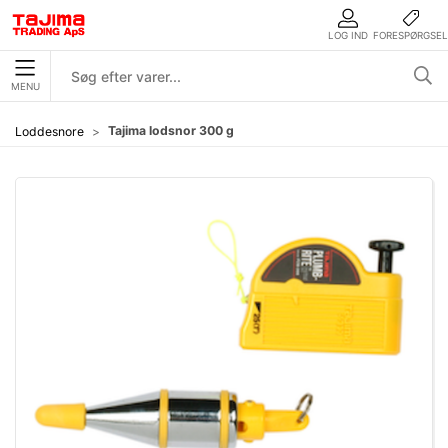
LOG IND
FORESPØRGSEL
MENU
Tajima lodsnor 300 g
Loddesnore