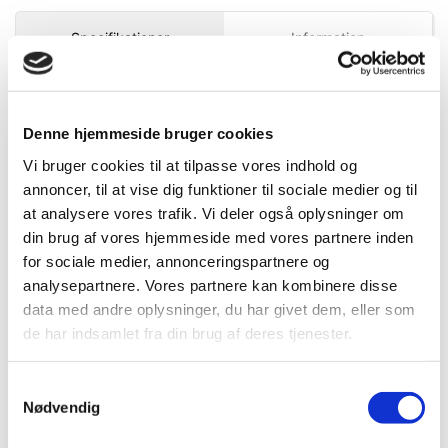
Specifikationer
Information
DB.nr.
5222648
Denne hjemmeside bruger cookies
EAN-nr.
4975364055088
Vi bruger cookies til at tilpasse vores indhold og
annoncer, til at vise dig funktioner til sociale medier og til
at analysere vores trafik. Vi deler også oplysninger om
Bedst sælgende i Loddesnore
din brug af vores hjemmeside med vores partnere inden
for sociale medier, annonceringspartnere og
analysepartnere. Vores partnere kan kombinere disse
data med andre oplysninger, du har givet dem, eller som
de har indsamlet fra din brug af deres tjenester.
Samtykkevalg
Nødvendig