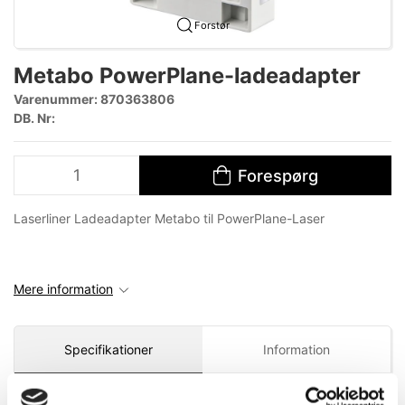
Forstør
Metabo PowerPlane-ladeadapter
Varenummer:
870363806
DB. Nr:
Forespørg
Laserliner Ladeadapter Metabo til PowerPlane-Laser
Mere information
Specifikationer
Information