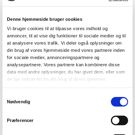
EAN-nr.
4021563739653
Denne hjemmeside bruger cookies
Bedst sælgende i Tilbehør
Vi bruger cookies til at tilpasse vores indhold og
annoncer, til at vise dig funktioner til sociale medier og til
at analysere vores trafik. Vi deler også oplysninger om
din brug af vores hjemmeside med vores partnere inden
for sociale medier, annonceringspartnere og
analysepartnere. Vores partnere kan kombinere disse
data med andre oplysninger, du har givet dem, eller som
de har indsamlet fra din brug af deres tjenester.
FLERE VARIANTER
Samtykkevalg
850525
855120_master
Laserstadie 2,42 m
Diverse tilbehør til Lecia
Nødvendig
Rugby rotationslasere
Præferencer
Vis mere
Vis mere