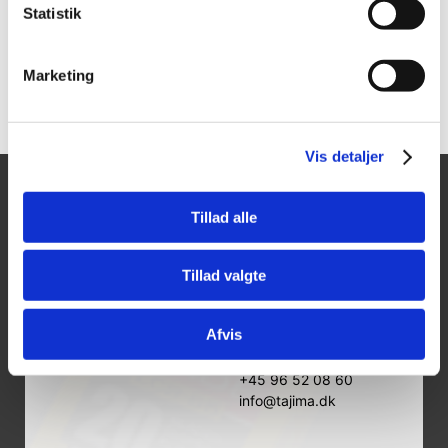
Statistik
Marketing
Vis detaljer
Tajima Trading
Åbningstider
Tillad alle
Mandag - Torsdag:
Aps
8.00-16.00
Tillad valgte
Fredag:
Aalborgvej 62A,
8.00-14.00
9560 Hadsund
Lørdag - Søndag:
CVR 25974263
Afvis
Lukket
+45 96 52 08 60
info@tajima.dk