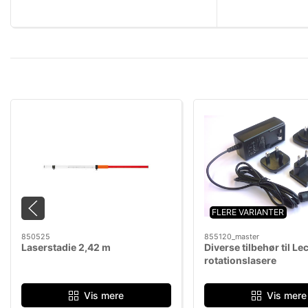
FLERE VARIANTER
850525
855120_master
Laserstadie 2,42 m
Diverse tilbehør til L
rotationslasere
Vis mere
Vis mere