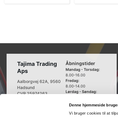
Tajima Trading
Åbningstider
Mandag - Torsdag:
Aps
8.00-16.00
Fredag:
Aalborgvej 62A, 9560
8.00-14.00
Hadsund
Lørdag - Søndag:
CVR 25974263
Lukket
Denne hjemmeside bruger
+45 96 52 08 60
info@tajima.dk
Vi bruger cookies til at til