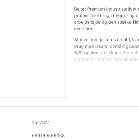
Beiter Premium Industristativet e
professionel brug i bygge- og op
arbejdshøjde og den stærke
Ho
overflader.
Stativet kan justeres op til 1,5 
brug med lasere, opmålingsuds
5/8” gevind
, men kan efter be
kompatibilitet med flere enhede
Premium industrikvalitet i 
Maksimumhøjde: 1,5 meter
Stabil
Horseshoe™-fod
for
Elevationsfunktion for præci
2527641
Standard
5/8” gevind
689169566338
Mulighed for
1/4” adapter
e