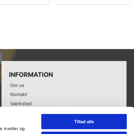
INFORMATION
Om os
Kontakt
Værksted
Leverandører
Dokumenter
Tillad alle
ale medier og
Forhandlere