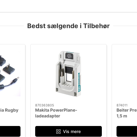
Velegnet til lasere, nivell
Bedst sælgende i Tilbehør
Mere information
870363805
874011
ecia Rugby
Makita PowerPlane-
Beiter Pr
ladeadapter
1,5 m
Vis mere