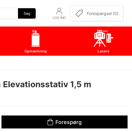
Forespørgsel (0)
Søg
LOG IND
Opmærkning
Lasere
 Elevationsstativ 1,5 m
Forespørg