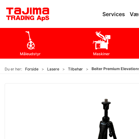
Services
Væ
Måleudstyr
Maskiner
Beiter Premium Elevations
Du er her:
Forside
Lasere
Tilbehør