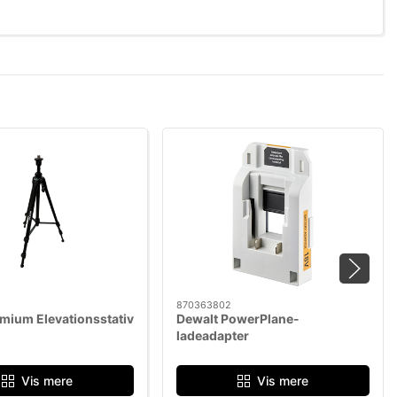
eringsinstrumenter og andre måleenheder
870363802
emium Elevationsstativ
Dewalt PowerPlane-
ladeadapter
Vis mere
Vis mere