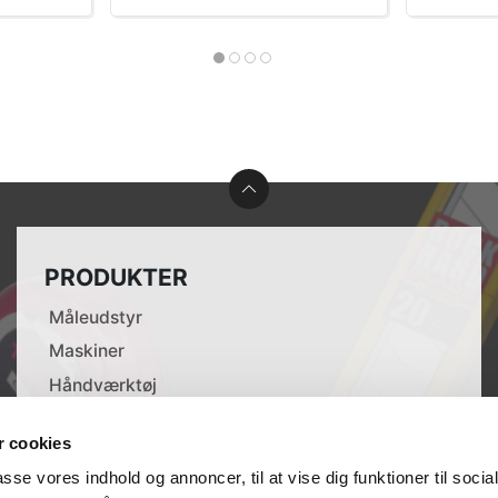
PRODUKTER
Måleudstyr
Maskiner
Håndværktøj
Tilbehør til elværktøj
 cookies
Opmærkning
passe vores indhold og annoncer, til at vise dig funktioner til soci
Lasere