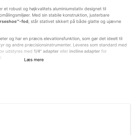
r et robust og højkvalitets aluminiumstativ designet til
målingsmiljøer. Med sin stabile konstruktion, justerbare
rseshoe™-fod
, står stativet sikkert på både glatte og ujævne
meter og har en præcis elevationsfunktion, som gør det ideelt til
tyr og andre præcisionsinstrumenter. Leveres som standard med
hov udstyres med
1/4” adapter
eller
incline adapter
for
r.
Læs mere
let og stærk aluminium
 optimalt greb og sikkerhed
s finjustering
ller
incline adapter