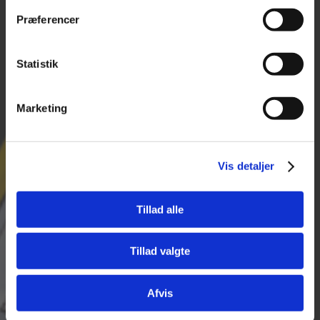
8.00-14.00
9560 Hadsund
Lørdag - Søndag:
Præferencer
CVR 25974263
Lukket
+45 96 52 08 60
Statistik
info@tajima.dk
Marketing
Vis detaljer
PRODUKTER
Måleudstyr
Tillad alle
Maskiner
Håndværktøj
Tillad valgte
Tilbehør til elværktøj
Opmærkning
Afvis
Lasere