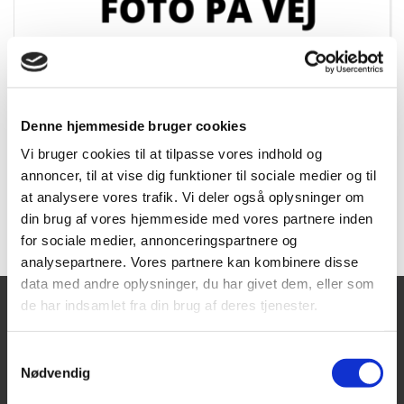
Tajima LC 521 kniv, u/segmenter 40
stk. boks
Denne hjemmeside bruger cookies
Varenummer:
5050_U
DB. Nr:
Vi bruger cookies til at tilpasse vores indhold og
annoncer, til at vise dig funktioner til sociale medier og til
at analysere vores trafik. Vi deler også oplysninger om
Forespørg
din brug af vores hjemmeside med vores partnere inden
for sociale medier, annonceringspartnere og
analysepartnere. Vores partnere kan kombinere disse
data med andre oplysninger, du har givet dem, eller som
de har indsamlet fra din brug af deres tjenester.
Tajima Trading
Åbningstider
Mandag - Torsdag:
Aps
Samtykkevalg
8.00-16.00
Nødvendig
Fredag:
Aalborgvej 62A,