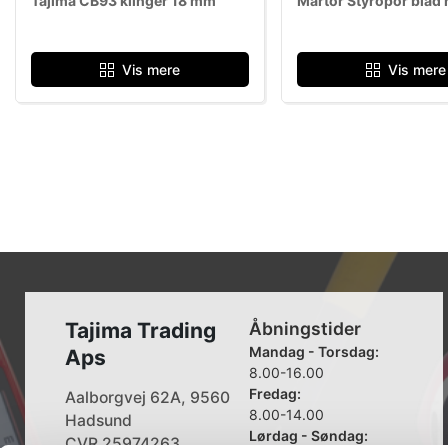
Tajima CB93 klinger 18 mm
Martor Styropor blad 
Vis mere
Vis mere
Tajima Trading
Åbningstider
Mandag - Torsdag:
Aps
8.00-16.00
Fredag:
Aalborgvej 62A, 9560
8.00-14.00
Hadsund
Lørdag - Søndag:
CVR 25974263