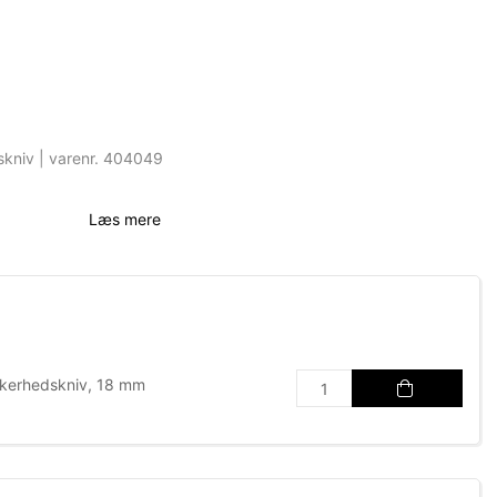
skniv | varenr. 404049
Læs mere
kkerhedskniv, 18 mm