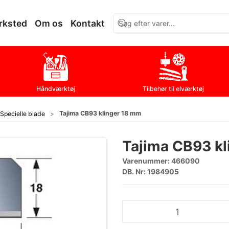
rksted
Om os
Kontakt
Håndværktøj
Tilbehør til elværktøj
Tajima CB93 klinger 18 mm
Specielle blade
Tajima CB93 k
Varenummer:
466090
DB. Nr: 1984905