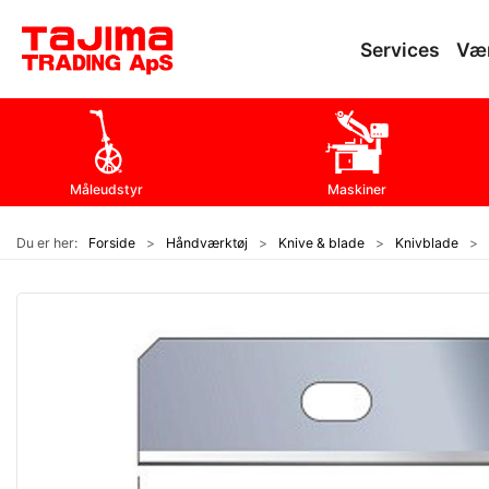
Services
Væ
Måleudstyr
Maskiner
Du er her:
Forside
Håndværktøj
Knive & blade
Knivblade