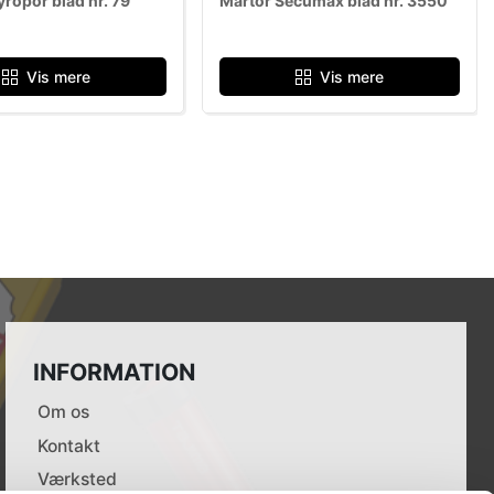
yropor blad nr. 79
Martor Secumax blad nr. 3550
Vis mere
Vis mere
INFORMATION
Om os
Kontakt
Værksted