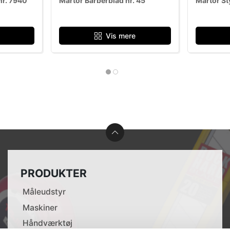
nr. 7940
Martor Barberblad nr. 45
Martor St
Vis mere
PRODUKTER
Måleudstyr
Maskiner
Håndværktøj