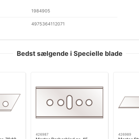
1984905
4975364112071
Bedst sælgende i Specielle blade
426987
426989