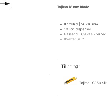
​Tajima 18 mm blade
Knivblad | 56x18 mm
10 stk. dispenser
Passer til LC959 sikkerhed
Kvalitet SK 2
Tilbehør
Mere information
Tajima LC959 Si