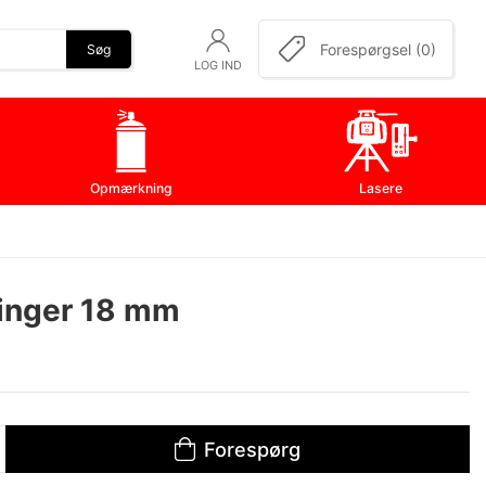
Forespørgsel (0)
Søg
LOG IND
Opmærkning
Lasere
linger 18 mm
Forespørg