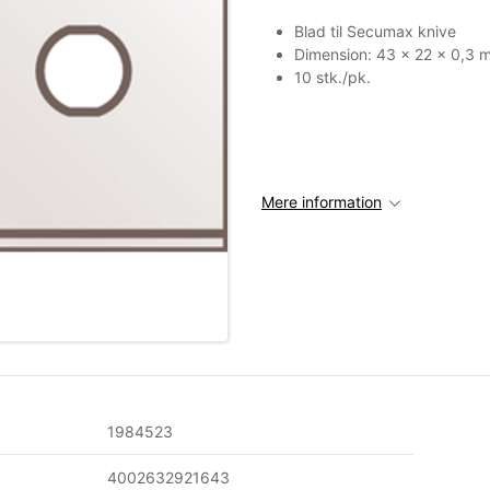
Blad til Secumax knive
Dimension: 43 x 22 x 0,3 
10 stk./pk.
Mere information
1984523
4002632921643