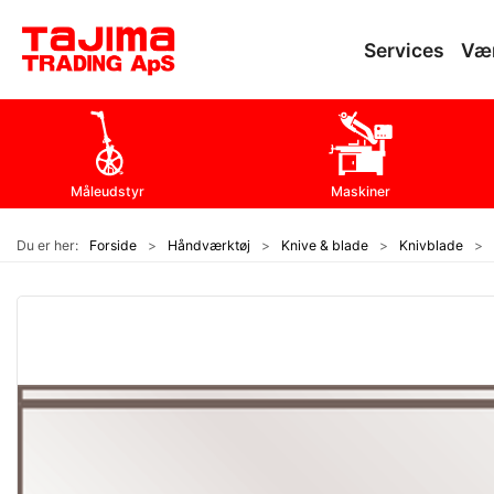
Services
Væ
Måleudstyr
Maskiner
Du er her:
Forside
Håndværktøj
Knive & blade
Knivblade