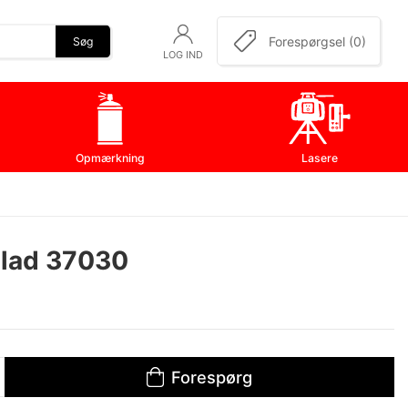
Forespørgsel (0)
Søg
LOG IND
Opmærkning
Lasere
blad 37030
Forespørg