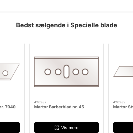
Bedst sælgende i Specielle blade
426987
426989
nr. 7940
Martor Barberblad nr. 45
Martor St
Vis mere