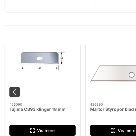
466090
426990
Tajima CB93 klinger 18 mm
Martor Styropor blad 
Vis mere
Vis mere