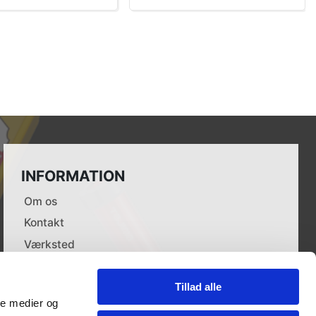
INFORMATION
Om os
Kontakt
Værksted
Leverandører
Dokumenter
Tillad alle
ale medier og
Forhandlere