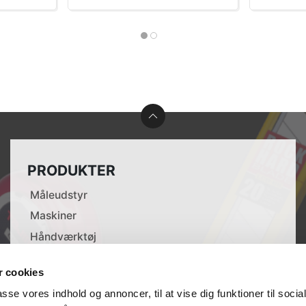
PRODUKTER
Måleudstyr
Maskiner
Håndværktøj
Tilbehør til elværktøj
 cookies
Opmærkning
passe vores indhold og annoncer, til at vise dig funktioner til soci
Lasere