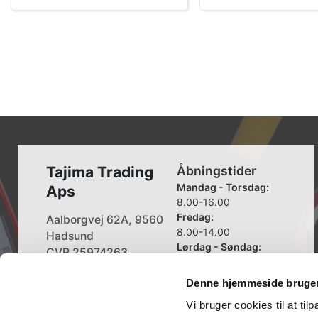
Tajima Trading
Åbningstider
Mandag - Torsdag:
Aps
8.00-16.00
Fredag:
Aalborgvej 62A, 9560
8.00-14.00
Hadsund
Lørdag - Søndag:
CVR 25974263
Lukket
Denne hjemmeside bruger
+45 96 52 08 60
info@tajima.dk
Vi bruger cookies til at til