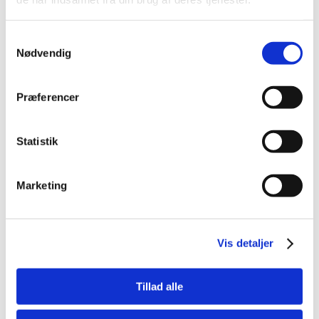
bokse
Samtykkevalg
Nødvendig
Præferencer
Statistik
404049
417013
Tajima LC959
Martor Secunorm 540
Marketing
Sikkerhedskniv, 18 mm
Sikkerhedskniv
Vis mere
Vis mere
Vis detaljer
Tillad alle