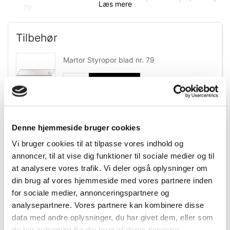
Læs mere
79
Tilbehør
Martor Styropor blad nr. 79
Mere information
Specifikationer
Information
Dokumenter
Denne hjemmeside bruger cookies
Vi bruger cookies til at tilpasse vores indhold og
annoncer, til at vise dig funktioner til sociale medier og til
DB.nr.
1835907
at analysere vores trafik. Vi deler også oplysninger om
din brug af vores hjemmeside med vores partnere inden
EAN-nr.
4002632921100
for sociale medier, annonceringspartnere og
analysepartnere. Vores partnere kan kombinere disse
data med andre oplysninger, du har givet dem, eller som
Bedst sælgende i Sikkerhedsknive og -
de har indsamlet fra din brug af deres tjenester.