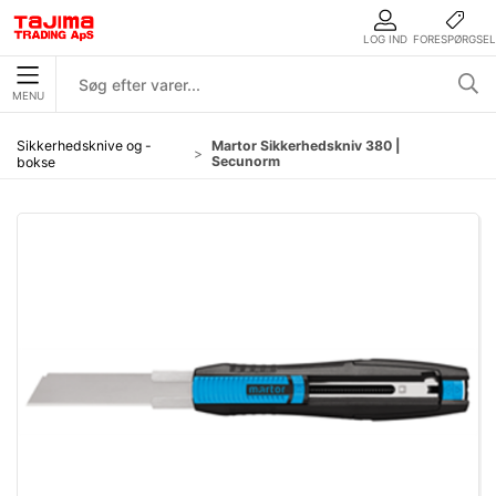
LOG IND
FORESPØRGSEL
MENU
Sikkerhedsknive og -
Martor Sikkerhedskniv 380 |
Secunorm
bokse