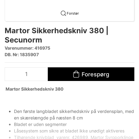
Forstør
Martor Sikkerhedskniv 380 |
Secunorm
Varenummer:
416975
DB. Nr: 1835907
Forespørg
​Martor Sikkerhedskniv 380
Den første langbladet sikkerhedskniv på verdensplan, med
en skærelængde på næsten 8 cm
Bladet er uden segmenter
Låsesystem som sikre at bladet ikke unødigt aktiveres
Tilhørende knivblad varenr. 426989, Martor Syroporklinge