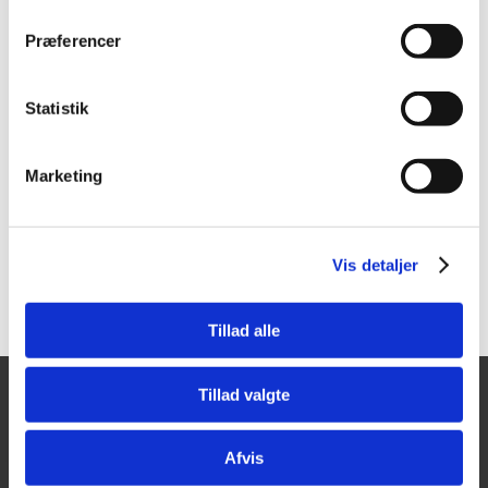
Præferencer
404049
417013
Tajima LC959
Martor Secunorm 540
Sikkerhedskniv, 18 mm
Sikkerhedskniv
Statistik
Vis mere
Vis mere
Marketing
Vis detaljer
Tillad alle
Tillad valgte
Tajima Trading
Åbningstider
Mandag - Torsdag:
Aps
Afvis
8.00-16.00