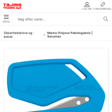
LOG IND
FORESPØRGSEL
MENU
Sikkerhedsknive og -
Martor Polycut Pakningskniv |
Secumax
bokse