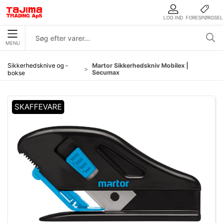
LOG IND
FORESPØRGSEL
MENU
Sikkerhedsknive og -
Martor Sikkerhedskniv Mobilex |
Secumax
bokse
SKAFFEVARE