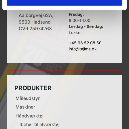
Mandag - Torsdag:
Aps
8.00-16.00
Fredag:
Aalborgvej 62A,
8.00-14.00
9560 Hadsund
Lørdag - Søndag:
CVR 25974263
Lukket
+45 96 52 08 60
info@tajima.dk
PRODUKTER
Måleudstyr
Maskiner
Håndværktøj
Tilbehør til elværktøj