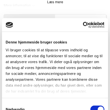
Læs mere
Mere information
Specifikationer
Information
DB.nr.
1609368
Denne hjemmeside bruger cookies
Vi bruger cookies til at tilpasse vores indhold og
EAN-nr.
4002632451379
annoncer, til at vise dig funktioner til sociale medier og til
at analysere vores trafik. Vi deler også oplysninger om
din brug af vores hjemmeside med vores partnere inden
Bedst sælgende i Sikkerhedsknive og -
for sociale medier, annonceringspartnere og
bokse
analysepartnere. Vores partnere kan kombinere disse
data med andre oplysninger, du har givet dem, eller som
de har indsamlet fra din brug af deres tjenester.
Samtykkevalg
Nødvendig