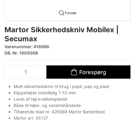
Forstør
Martor Sikkerhedskniv Mobilex |
Secumax
Varenummer:
416966
DB. Nr: 1609368
Forespørg
Multi sikkerhedskniv til brug i papir, pap og plast
Klippehøjde indstillelig 1-10 mm
Lavet af høj kvalitetsplastik.
Både til højre- og venstrehåndede
Tilhørende blad nr. 426986 Martor Barberblad
Martor art. 45137