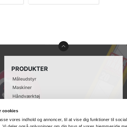
PRODUKTER
Måleudstyr
Maskiner
Håndværktøj
Tilbehør til elværktøj
 cookies
Opmærkning
passe vores indhold og annoncer, til at vise dig funktioner til soci
Lasere
fik. Vi deler også oplysninger om din brug af vores hjemmeside m