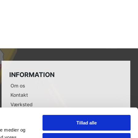
INFORMATION
Om os
Kontakt
Værksted
Leverandører
Tillad alle
Dokumenter
ale medier og
Forhandlere
ed vores