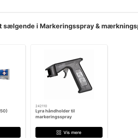
t sælgende i Markeringsspray & mærknings
242110
150)
Lyra håndholder til
markeringsspray
Vis mere