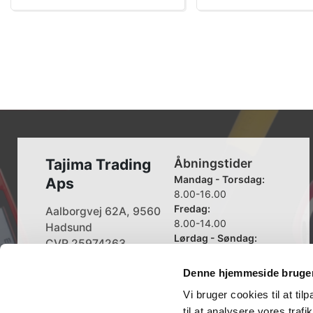
Tajima Trading
Åbningstider
Mandag - Torsdag:
Aps
8.00-16.00
Fredag:
Aalborgvej 62A, 9560
8.00-14.00
Hadsund
Lørdag - Søndag:
CVR 25974263
Lukket
Denne hjemmeside bruger
+45 96 52 08 60
info@tajima.dk
Vi bruger cookies til at til
til at analysere vores tra