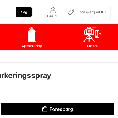
Forespørgsel (0)
Søg
LOG IND
Opmærkning
Lasere
arkeringsspray
Forespørg