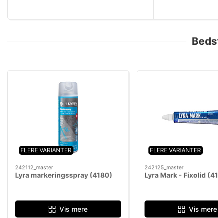
Beds
FLERE VARIANTER
FLERE VARIANTER
242112_master
242125_master
Lyra markeringsspray (4180)
Lyra Mark - Fixolid (4
Vis mere
Vis mere