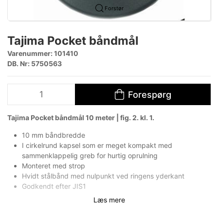
Forstør
Tajima Pocket båndmål
Varenummer:
101410
DB. Nr: 5750563
Forespørg
Tajima Pocket båndmål 10 meter | fig. 2. kl. 1.
10 mm båndbredde
I cirkelrund kapsel som er meget kompakt med
sammenklappelig greb for hurtig oprulning
Monteret med strop
Hvidt stålbånd med nulpunkt ved ringens yderkant
Godkendt efter JIS1
Læs mere