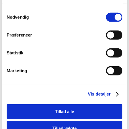
Samtykkevalg
Nødvendig
Præferencer
FLERE VARIANTER
FLERE VARIANTER
Statistik
101096_master
101020_master
Tajima Hi Lock, kl. 1
Tajima Top Conve, kl. 1
Marketing
Vis mere
Vis mere
Vis detaljer
Tillad alle
Tillad valgte