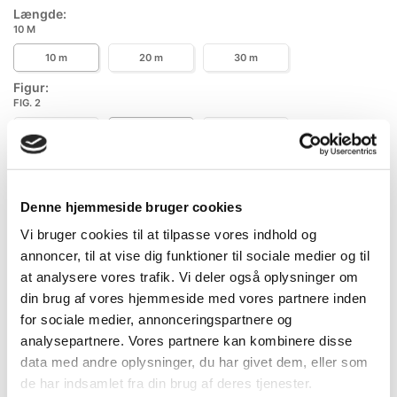
Mere information
Længde:
10 M
10 m
20 m
30 m
Figur:
FIG. 2
Fig. 1
Fig. 2
Fig. 4
Denne hjemmeside bruger cookies
Specifikationer
Information
Dokumenter
Vi bruger cookies til at tilpasse vores indhold og
annoncer, til at vise dig funktioner til sociale medier og til
at analysere vores trafik. Vi deler også oplysninger om
DB.nr.
5750563
din brug af vores hjemmeside med vores partnere inden
EAN-nr.
4975364012418
for sociale medier, annonceringspartnere og
analysepartnere. Vores partnere kan kombinere disse
data med andre oplysninger, du har givet dem, eller som
Bedst sælgende i Lommebåndmål
de har indsamlet fra din brug af deres tjenester.