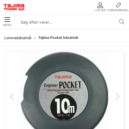
LOG IND
FORESPØRGSEL
MENU
Tajima Pocket båndmål
Lommebåndmål