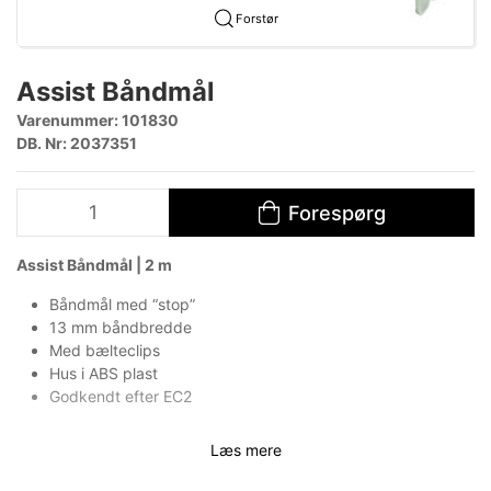
Forstør
Assist Båndmål
Varenummer:
101830
DB. Nr: 2037351
Forespørg
Assist Båndmål | 2 m
Båndmål med “stop”
13 mm båndbredde
Med bælteclips
Hus i ABS plast
Godkendt efter EC2
Læs mere
Mere information