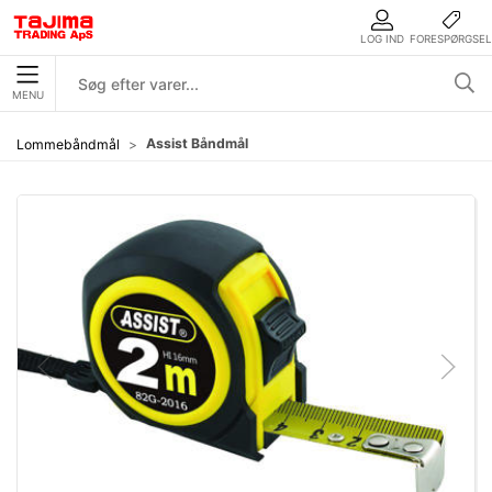
LOG IND
FORESPØRGSEL
MENU
Assist Båndmål
Lommebåndmål