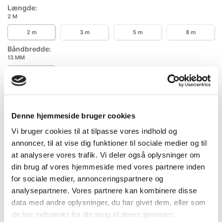
Længde:
2 M
2 m
3 m
5 m
8 m
Båndbredde:
13 MM
13 mm
Denne hjemmeside bruger cookies
Specifikationer
Information
Vi bruger cookies til at tilpasse vores indhold og
annoncer, til at vise dig funktioner til sociale medier og til
at analysere vores trafik. Vi deler også oplysninger om
DB.nr.
2037351
din brug af vores hjemmeside med vores partnere inden
EAN-nr.
6923295811103
for sociale medier, annonceringspartnere og
analysepartnere. Vores partnere kan kombinere disse
data med andre oplysninger, du har givet dem, eller som
Bedst sælgende i Lommebåndmål
de har indsamlet fra din brug af deres tjenester.