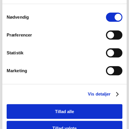
Samtykkevalg
Nødvendig
Præferencer
FLERE VARIANTER
FLERE VARIANTER
Statistik
101096_master
101020_master
Tajima Hi Lock, kl. 1
Tajima Top Conve, kl. 1
Marketing
Vis mere
Vis mere
Vis detaljer
Tillad alle
Tillad valgte