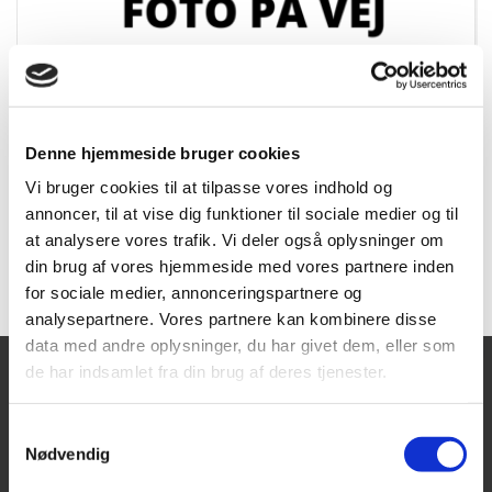
Leica Rugby 600 serie batteri
frontplade
Denne hjemmeside bruger cookies
Varenummer:
RES791532
DB. Nr:
Vi bruger cookies til at tilpasse vores indhold og
annoncer, til at vise dig funktioner til sociale medier og til
at analysere vores trafik. Vi deler også oplysninger om
Forespørg
din brug af vores hjemmeside med vores partnere inden
for sociale medier, annonceringspartnere og
analysepartnere. Vores partnere kan kombinere disse
data med andre oplysninger, du har givet dem, eller som
de har indsamlet fra din brug af deres tjenester.
Tajima Trading
Åbningstider
Mandag - Torsdag:
Aps
Samtykkevalg
8.00-16.00
Nødvendig
Fredag:
Aalborgvej 62A,