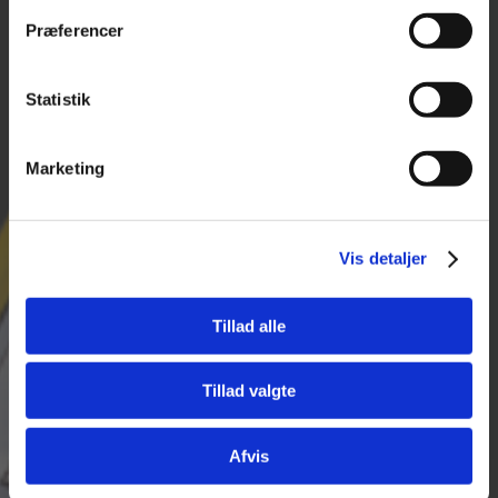
8.00-14.00
9560 Hadsund
Lørdag - Søndag:
Præferencer
CVR 25974263
Lukket
+45 96 52 08 60
Statistik
info@tajima.dk
Marketing
Vis detaljer
PRODUKTER
Måleudstyr
Tillad alle
Maskiner
Håndværktøj
Tillad valgte
Tilbehør til elværktøj
Opmærkning
Afvis
Lasere