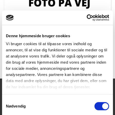
Leica Rugby 600 serie batteri
bagplade
Denne hjemmeside bruger cookies
Varenummer:
RES791553
DB. Nr:
Vi bruger cookies til at tilpasse vores indhold og
annoncer, til at vise dig funktioner til sociale medier og til
at analysere vores trafik. Vi deler også oplysninger om
Forespørg
din brug af vores hjemmeside med vores partnere inden
for sociale medier, annonceringspartnere og
analysepartnere. Vores partnere kan kombinere disse
data med andre oplysninger, du har givet dem, eller som
de har indsamlet fra din brug af deres tjenester.
Tajima Trading
Åbningstider
Mandag - Torsdag:
Aps
Samtykkevalg
8.00-16.00
Nødvendig
Fredag:
Aalborgvej 62A,