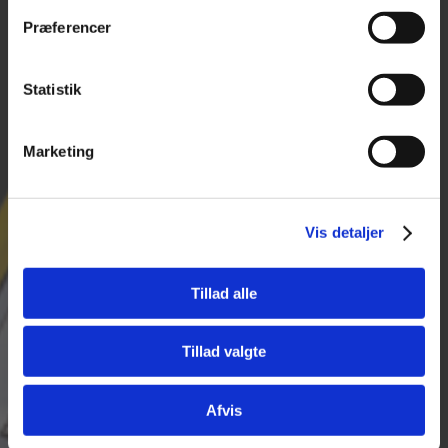
8.00-14.00
9560 Hadsund
Lørdag - Søndag:
Præferencer
CVR 25974263
Lukket
+45 96 52 08 60
Statistik
info@tajima.dk
Marketing
Vis detaljer
PRODUKTER
Måleudstyr
Tillad alle
Maskiner
Håndværktøj
Tillad valgte
Tilbehør til elværktøj
Opmærkning
Afvis
Lasere