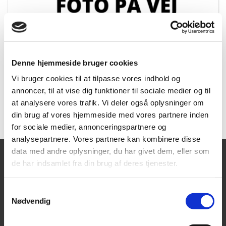
Leica Power Assy, Combo
Varenummer:
RES871283
Denne hjemmeside bruger cookies
DB. Nr:
Vi bruger cookies til at tilpasse vores indhold og
annoncer, til at vise dig funktioner til sociale medier og til
Forespørg
at analysere vores trafik. Vi deler også oplysninger om
din brug af vores hjemmeside med vores partnere inden
for sociale medier, annonceringspartnere og
analysepartnere. Vores partnere kan kombinere disse
data med andre oplysninger, du har givet dem, eller som
de har indsamlet fra din brug af deres tjenester.
Tajima Trading
Åbningstider
Mandag - Torsdag:
Aps
Samtykkevalg
8.00-16.00
Nødvendig
Fredag:
Aalborgvej 62A,
8.00-14.00
9560 Hadsund
Lørdag - Søndag: