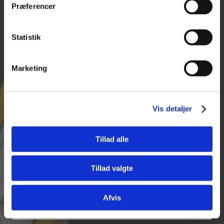
CVR 25974263
Præferencer
Lukket
+45 96 52 08 60
Statistik
info@tajima.dk
Marketing
PRODUKTER
Vis detaljer
Måleudstyr
Maskiner
Tillad alle
Håndværktøj
Tillad valgte
Tilbehør til elværktøj
Opmærkning
Afvis
Lasere