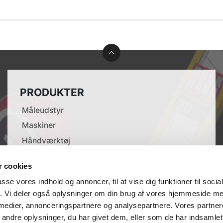
PRODUKTER
Måleudstyr
Maskiner
Håndværktøj
Tilbehør til elværktøj
 cookies
Opmærkning
passe vores indhold og annoncer, til at vise dig funktioner til soci
Lasere
fik. Vi deler også oplysninger om din brug af vores hjemmeside m
 medier, annonceringspartnere og analysepartnere. Vores partne
ndre oplysninger, du har givet dem, eller som de har indsamlet 