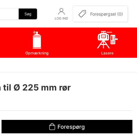
Forespørgsel (0)
Søg
LOG IND
Opmærkning
Lasere
 til Ø 225 mm rør
Forespørg