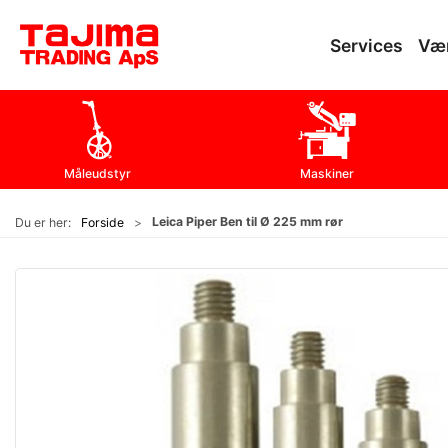
Services
Væ
Måleudstyr
Maskiner
Leica Piper Ben til Ø 225 mm rør
Du er her:
Forside