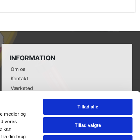
INFORMATION
Om os
Kontakt
Værksted
Leverandører
Tillad alle
Dokumenter
ale medier og
Forhandlere
ed vores
Tillad valgte
Cookie politik
re kan
fra din brug