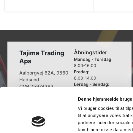
Tajima Trading
Åbningstider
Mandag - Torsdag:
Aps
8.00-16.00
Fredag:
Aalborgvej 62A, 9560
8.00-14.00
Hadsund
Lørdag - Søndag:
CVR 25974263
Lukket
Denne hjemmeside bruger
+45 96 52 08 60
info@tajima.dk
Vi bruger cookies til at til
til at analysere vores tra
partnere inden for sociale
kombinere disse data med a