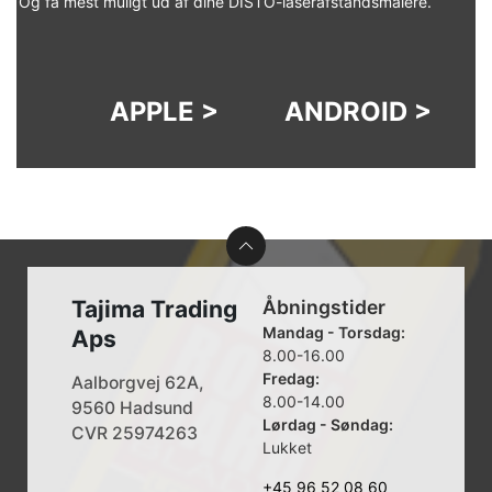
Og få mest muligt ud af dine DISTO-laserafstandsmålere.
APPLE >
ANDROID >
Tajima Trading
Åbningstider
Mandag - Torsdag:
Aps
8.00-16.00
Fredag:
Aalborgvej 62A,
8.00-14.00
9560 Hadsund
Lørdag - Søndag:
CVR 25974263
Lukket
+45 96 52 08 60