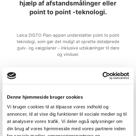
hjælp af afstandsmålinger eller
point to point -teknologi.
Leica DISTO Plan-appen understøtter point to point
teknologi, som gør det muligt at oprette detaljerede
gulv- og vægplaner – inklusive udskæringer til døre
og vinduer.
Mål plantegning / Mål facade
Denne hjemmeside bruger cookies
Den hurtigste 3D-punktregistrering med brugervenlige 2D-
Vi bruger cookies til at tilpasse vores indhold og
resultater.
annoncer, til at vise dig funktioner til sociale medier og til
at analysere vores trafik. Vi deler også oplysninger om
Opret detaljerede planer, som automatisk skaleres med dine
din brug af vores hjemmeside med vores partnere inden
DISTO-målinger, tilføj vægåbninger – og se det hele som en
for sociale medier, annonceringspartnere og