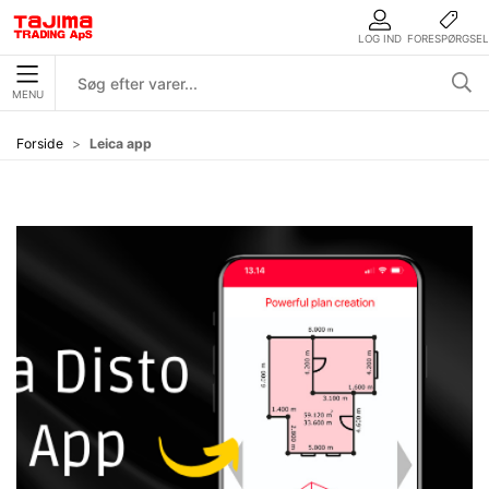
LOG IND
FORESPØRGSEL
MENU
Forside
Leica app