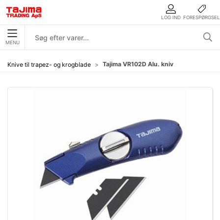
LOG IND
FORESPØRGSEL
MENU
Tajima VR102D Alu. kniv
Knive til trapez- og krogblade