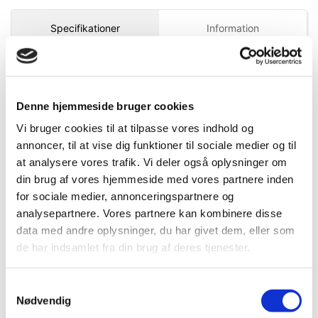
(varenr. 467011) kan også tilkøbes
Specifikationer
Information
DB.nr.
1392336
Mere information
Denne hjemmeside bruger cookies
EAN-nr.
4975364019677
Vi bruger cookies til at tilpasse vores indhold og
annoncer, til at vise dig funktioner til sociale medier og til
at analysere vores trafik. Vi deler også oplysninger om
Bedst sælgende i Knive til trapez- og
din brug af vores hjemmeside med vores partnere inden
krogblade
for sociale medier, annonceringspartnere og
analysepartnere. Vores partnere kan kombinere disse
data med andre oplysninger, du har givet dem, eller som
de har indsamlet fra din brug af deres tjenester.
Samtykkevalg
Nødvendig