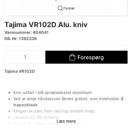
Forstør
Tajima VR102D Alu. kniv
Varenummer:
404041
DB. Nr: 1392336
Forespørg
​Tajima VR102D
Kniv udført i blå sprøjtelakeret aluminium
Ved at dreje håndskruen åbnes grebet, som indeholder
3
trapezblade
Klingen skydes frem ved top-betjent knap
Leveres på SB-ophæng
Læs mere
Passer til trapez- (varenr. 466002)
Tajima krogblad (varenr. 466005) samt Lutz krogblad