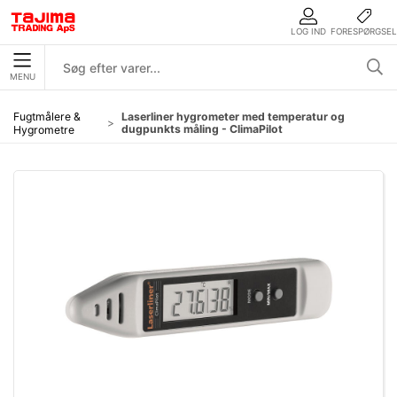
LOG IND
FORESPØRGSEL
MENU
Fugtmålere &
Laserliner hygrometer med temperatur og
dugpunkts måling - ClimaPilot
Hygrometre