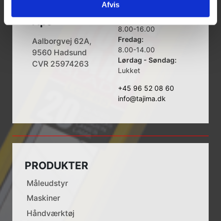
Afvis
Tajima Trading
Åbningstider
Mandag - Torsdag:
Aps
8.00-16.00
Fredag:
Aalborgvej 62A,
8.00-14.00
9560 Hadsund
Lørdag - Søndag:
CVR 25974263
Lukket
+45 96 52 08 60
info@tajima.dk
PRODUKTER
Måleudstyr
Maskiner
Håndværktøj