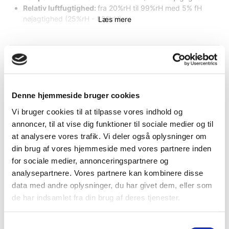
Relativ luftfugtighed:
fra 20%rH til 99%rH med 5% fH
nøjagtighed (25%rH - 85%rH)
Læs mere
Mere information
Specifikationer
Information
Dokumenter
Denne hjemmeside bruger cookies
DB.nr.
2083203
Vi bruger cookies til at tilpasse vores indhold og
EAN-nr.
4021563735181
annoncer, til at vise dig funktioner til sociale medier og til
at analysere vores trafik. Vi deler også oplysninger om
din brug af vores hjemmeside med vores partnere inden
Bedst sælgende i Fugtmålere &
for sociale medier, annonceringspartnere og
analysepartnere. Vores partnere kan kombinere disse
Hygrometre
data med andre oplysninger, du har givet dem, eller som
de har indsamlet fra din brug af deres tjenester.
Samtykkevalg