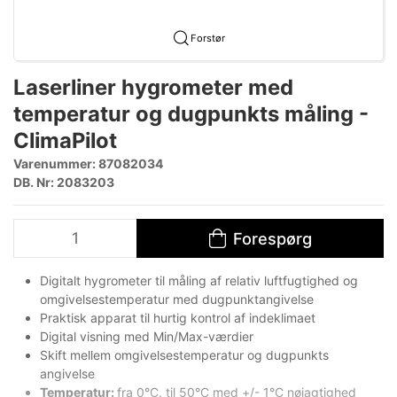
Forstør
Laserliner hygrometer med
temperatur og dugpunkts måling -
ClimaPilot
Varenummer:
87082034
DB. Nr: 2083203
Forespørg
Digitalt hygrometer til måling af relativ luftfugtighed og
omgivelsestemperatur med dugpunktangivelse
Praktisk apparat til hurtig kontrol af indeklimaet
Digital visning med Min/Max-værdier
Skift mellem omgivelsestemperatur og dugpunkts
angivelse
Temperatur:
fra 0°C. til 50°C med +/- 1°C nøjagtighed