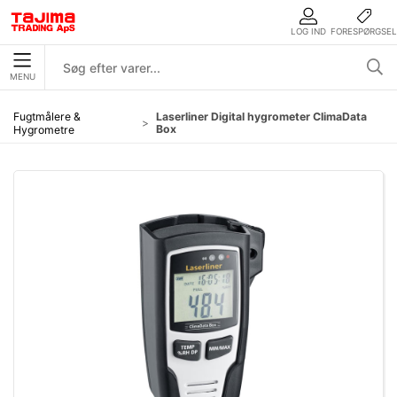
LOG IND
FORESPØRGSEL
MENU
Fugtmålere &
Laserliner Digital hygrometer ClimaData
Box
Hygrometre