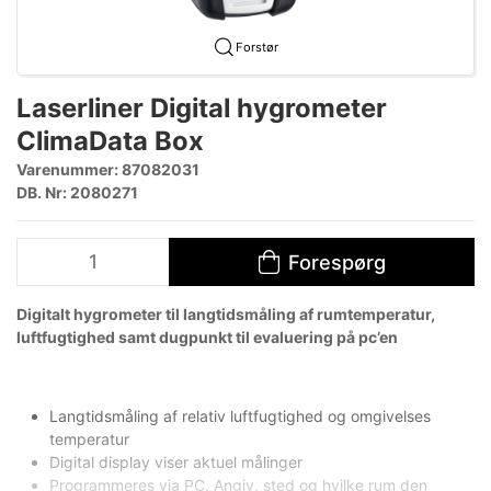
Forstør
Laserliner Digital hygrometer
ClimaData Box
Varenummer:
87082031
DB. Nr: 2080271
Forespørg
Digitalt hygrometer til langtidsmåling af rumtemperatur,
luftfugtighed samt dugpunkt til evaluering på pc’en
Langtidsmåling af relativ luftfugtighed og omgivelses
temperatur
Digital display viser aktuel målinger
Programmeres via PC. Angiv, sted og hvilke rum den