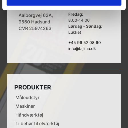
Mandag - Torsdag:
Aps
8.00-16.00
Fredag:
Aalborgvej 62A,
8.00-14.00
9560 Hadsund
Lørdag - Søndag:
CVR 25974263
Lukket
+45 96 52 08 60
info@tajima.dk
PRODUKTER
Måleudstyr
Maskiner
Håndværktøj
Tilbehør til elværktøj