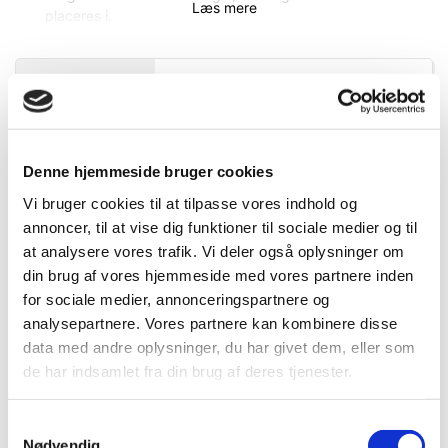
Læs mere
placeres i.
Tidsinterval for målinger:
1 sekund – 24 timer
Måleområde
rumtemperatur:
-40 °C til 70 °C
Nøjagtighed:
+/- 1°C
Specifikationer
Information
Dokumenter
Relativ luftfugtighed:
0%rH...100%rH
Nøjagtighed:
+/- 3%rH (40%rH...60%rH)
DB.nr.
2080271
Denne hjemmeside bruger cookies
Mere information
Vi bruger cookies til at tilpasse vores indhold og
EAN-nr.
4021563665006
annoncer, til at vise dig funktioner til sociale medier og til
at analysere vores trafik. Vi deler også oplysninger om
din brug af vores hjemmeside med vores partnere inden
Bedst sælgende i Fugtmålere &
for sociale medier, annonceringspartnere og
Hygrometre
analysepartnere. Vores partnere kan kombinere disse
data med andre oplysninger, du har givet dem, eller som
de har indsamlet fra din brug af deres tjenester.
Samtykkevalg
Nødvendig