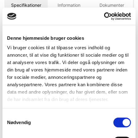
Specifikationer
Information
Dokumenter
DB.nr.
1259552
Denne hjemmeside bruger cookies
EAN-nr.
4084900240021
Vi bruger cookies til at tilpasse vores indhold og
annoncer, til at vise dig funktioner til sociale medier og til
at analysere vores trafik. Vi deler også oplysninger om
Bedst sælgende i Blyanter
din brug af vores hjemmeside med vores partnere inden
for sociale medier, annonceringspartnere og
analysepartnere. Vores partnere kan kombinere disse
data med andre oplysninger, du har givet dem, eller som
de har indsamlet fra din brug af deres tjenester.
Samtykkevalg
Nødvendig
FLERE VARIANTER
222165
222152_master