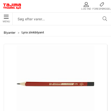
LOG IND
FORESPØRGSEL
MENU
Lyra zinkblyant
Blyanter