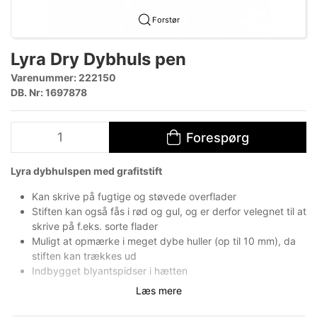
Forstør
Lyra Dry Dybhuls pen
Varenummer:
222150
DB. Nr: 1697878
Forespørg
Lyra dybhulspen med grafitstift
Kan skrive på fugtige og støvede overflader
Stiften kan også fås i rød og gul, og er derfor velegnet til at
skrive på f.eks. sorte flader
Muligt at opmærke i meget dybe huller (op til 10 mm), da
stiften kan trækkes ud
Indbygget blyantspidser i hætten
Læs mere