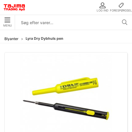
LOG IND
FORESPØRGSEL
MENU
Lyra Dry Dybhuls pen
Blyanter