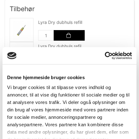
Mere information
Tilbehør
Lyra Dry dubhuls refill
Lyra Dry dubhuls refil
Denne hjemmeside bruger cookies
Specifikationer
Information
Dokumenter
Vi bruger cookies til at tilpasse vores indhold og
annoncer, til at vise dig funktioner til sociale medier og til
at analysere vores trafik. Vi deler også oplysninger om
DB.nr.
1697878
din brug af vores hjemmeside med vores partnere inden
for sociale medier, annonceringspartnere og
EAN-nr.
4084900406625
analysepartnere. Vores partnere kan kombinere disse
data med andre oplysninger, du har givet dem, eller som