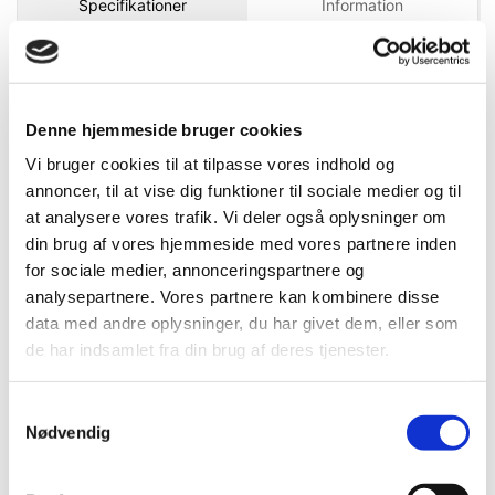
Specifikationer
Information
DB.nr.
2358322
Denne hjemmeside bruger cookies
EAN-nr.
4010995421182
Vi bruger cookies til at tilpasse vores indhold og
annoncer, til at vise dig funktioner til sociale medier og til
at analysere vores trafik. Vi deler også oplysninger om
Bedst sælgende i Bitssæt
din brug af vores hjemmeside med vores partnere inden
for sociale medier, annonceringspartnere og
analysepartnere. Vores partnere kan kombinere disse
data med andre oplysninger, du har givet dem, eller som
de har indsamlet fra din brug af deres tjenester.
Samtykkevalg
Nødvendig
383339040
383339124
Wiha Bitsæt FlipSelector
Wiha Bitsæt Standard