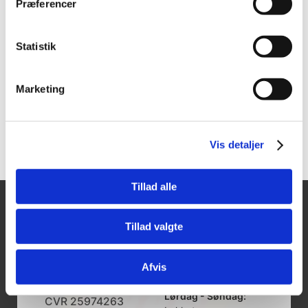
Præferencer
FlipSelector | 13
blandede dele
Vis mere
Vis mere
Statistik
Marketing
Vis detaljer
Tillad alle
Tajima Trading
Åbningstider
Tillad valgte
Mandag - Torsdag:
Aps
8.00-16.00
Afvis
Fredag:
Aalborgvej 62A,
8.00-14.00
9560 Hadsund
Lørdag - Søndag:
CVR 25974263