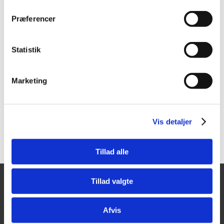
Præferencer
383339040
383339124
Wiha Bitsæt FlipSelector
Wiha Bitsæt Standard
FlipSelector | 13
blandede dele
Statistik
Vis mere
Vis mere
Marketing
Vis detaljer
Tillad alle
Tillad valgte
Tajima Trading
Åbningstider
Mandag - Torsdag:
Aps
Afvis
8.00-16.00