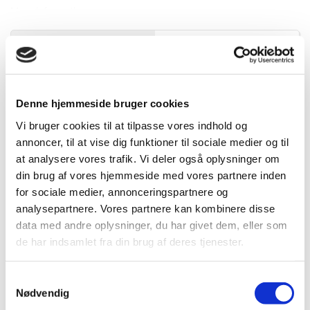
Mere information
Specifikationer
Information
DB.nr.
2334309
Denne hjemmeside bruger cookies
Vi bruger cookies til at tilpasse vores indhold og
EAN-nr.
4010995421144
annoncer, til at vise dig funktioner til sociale medier og til
at analysere vores trafik. Vi deler også oplysninger om
din brug af vores hjemmeside med vores partnere inden
Bedst sælgende i Bitssæt
for sociale medier, annonceringspartnere og
analysepartnere. Vores partnere kan kombinere disse
data med andre oplysninger, du har givet dem, eller som
de har indsamlet fra din brug af deres tjenester.
Samtykkevalg
Nødvendig