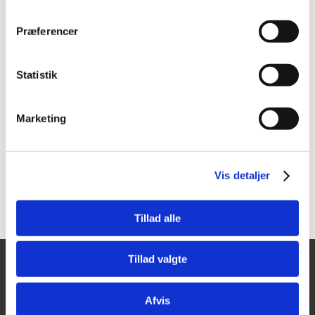
FLERE VARIANTER
Præferencer
767786
767780_master
Diatech
​Diatech
Bajonetsavklinge RØD
Bajonetsavklinge til
Statistik
mursten
Vis mere
Vis mere
Marketing
Vis detaljer
Tillad alle
Tillad valgte
Tajima Trading
Åbningstider
Mandag - Torsdag:
Aps
Afvis
8.00-16.00