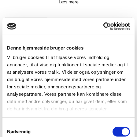
Læs mere
Specifikationer
Information
Dokumenter
Mere information
Denne hjemmeside bruger cookies
DB.nr.
2409940
Vi bruger cookies til at tilpasse vores indhold og
EAN-nr.
7891265153388
annoncer, til at vise dig funktioner til sociale medier og til
at analysere vores trafik. Vi deler også oplysninger om
din brug af vores hjemmeside med vores partnere inden
Bedst sælgende i Bajonetsave
for sociale medier, annonceringspartnere og
analysepartnere. Vores partnere kan kombinere disse
data med andre oplysninger, du har givet dem, eller som
de har indsamlet fra din brug af deres tjenester.
Samtykkevalg
Nødvendig