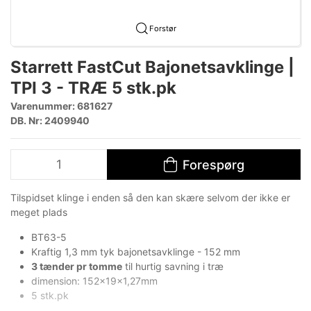
Forstør
Starrett FastCut Bajonetsavklinge |
TPI 3 - TRÆ 5 stk.pk
Varenummer:
681627
DB. Nr: 2409940
Forespørg
Tilspidset klinge i enden så den kan skære selvom der ikke er
meget plads
BT63-5
Kraftig 1,3 mm tyk bajonetsavklinge - 152 mm
3 tænder pr tomme
til hurtig savning i træ
dimension: 152x19x1,27mm
5 stk.pk