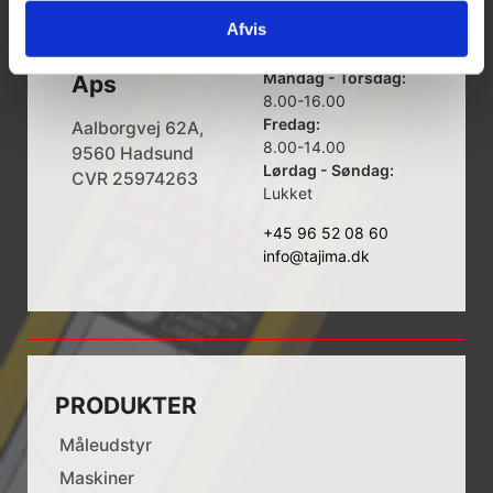
Afvis
Tajima Trading
Åbningstider
Mandag - Torsdag:
Aps
8.00-16.00
Fredag:
Aalborgvej 62A,
8.00-14.00
9560 Hadsund
Lørdag - Søndag:
CVR 25974263
Lukket
+45 96 52 08 60
info@tajima.dk
PRODUKTER
Måleudstyr
Maskiner