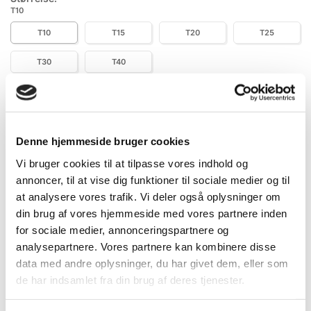
T10
T10
T15
T20
T25
T30
T40
Specifikationer
Information
Denne hjemmeside bruger cookies
Vi bruger cookies til at tilpasse vores indhold og
DB.nr.
2292763
annoncer, til at vise dig funktioner til sociale medier og til
at analysere vores trafik. Vi deler også oplysninger om
EAN-nr.
4010995416430
din brug af vores hjemmeside med vores partnere inden
for sociale medier, annonceringspartnere og
analysepartnere. Vores partnere kan kombinere disse
Bedst sælgende i Bits
data med andre oplysninger, du har givet dem, eller som
de har indsamlet fra din brug af deres tjenester.