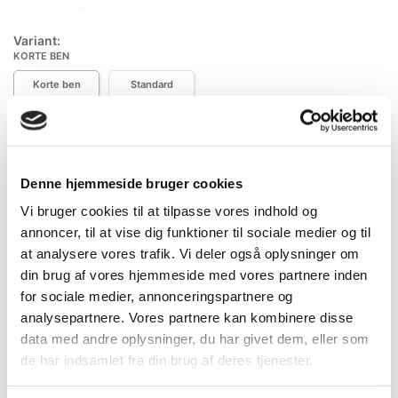
6,0 mm
8,0 mm
Variant:
10,0 mm
KORTE BEN
Korte ben
Standard
Mere information
Specifikationer
Information
Denne hjemmeside bruger cookies
Vi bruger cookies til at tilpasse vores indhold og
DB.nr.
2492983
annoncer, til at vise dig funktioner til sociale medier og til
at analysere vores trafik. Vi deler også oplysninger om
EAN-nr.
4010995354800
din brug af vores hjemmeside med vores partnere inden
for sociale medier, annonceringspartnere og
analysepartnere. Vores partnere kan kombinere disse
Bedst sælgende i Stiftnøgler
data med andre oplysninger, du har givet dem, eller som
de har indsamlet fra din brug af deres tjenester.