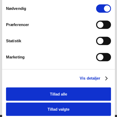
Samtykkevalg
Nødvendig
Præferencer
FLERE VARIANTER
Statistik
382037351
382601328_master
Wiha Stiftnøglesæt i
Wiha Stiftnøgle med
ErgoStar holder m.
Tværgreb
kuglehoved
Marketing
Vis mere
Vis mere
Vis detaljer
Tillad alle
Tillad valgte