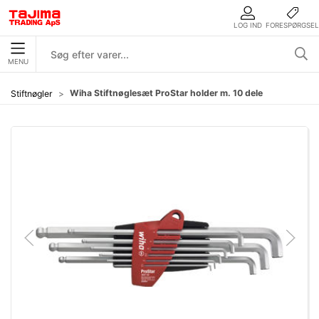
LOG IND
FORESPØRGSEL
MENU
Wiha Stiftnøglesæt ProStar holder m. 10 dele
Stiftnøgler