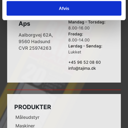
Afvis
Tajima Trading
Åbningstider
Mandag - Torsdag:
Aps
8.00-16.00
Fredag:
Aalborgvej 62A,
8.00-14.00
9560 Hadsund
Lørdag - Søndag:
CVR 25974263
Lukket
+45 96 52 08 60
info@tajima.dk
PRODUKTER
Måleudstyr
Maskiner