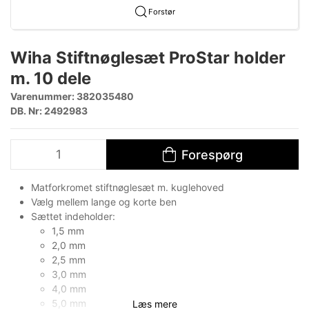
Forstør
Wiha Stiftnøglesæt ProStar holder
m. 10 dele
Varenummer:
382035480
DB. Nr: 2492983
Forespørg
Matforkromet stiftnøglesæt m. kuglehoved
Vælg mellem lange og korte ben
Sættet indeholder:
1,5 mm
2,0 mm
2,5 mm
3,0 mm
4,0 mm
5,0 mm
Læs mere