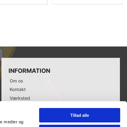
INFORMATION
Om os
Kontakt
Værksted
Leverandører
Dokumenter
Tillad alle
ale medier og
Forhandlere