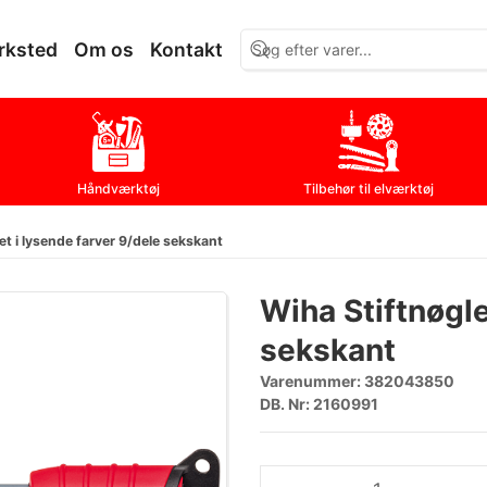
rksted
Om os
Kontakt
Håndværktøj
Tilbehør til elværktøj
t i lysende farver 9/dele sekskant
Wiha Stiftnøgle
sekskant
Varenummer:
382043850
DB. Nr: 2160991