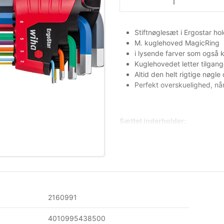
Stiftnøglesæt i Ergostar ho
M. kuglehoved MagicRing
i lysende farver som også k
Kuglehovedet letter tilgange
Altid den helt rigtige nøgle 
Perfekt overskuelighed, når
Sættet inderholder:
1 stk. 1,5mm L: 91mm Wih
1 stk. 2,0 mm L: 101mm Wi
1 stk. 2,5 mm L: 113mm Wi
1 stk. 3,0 mm L: 128mm Wi
1 stk. 5,0 mm L: 163mm W
1 stk. 6,0 mm L: 184mm W
2160991
1 stk. 8,0 mm L: 206mm W
1 stk. 10,0 mm L: 231mm W
4010995438500