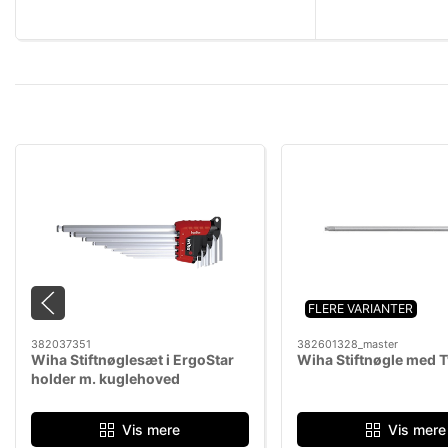
FLERE VARIANTER
382037351
382601328_master
Wiha Stiftnøglesæt i ErgoStar
Wiha Stiftnøgle med 
holder m. kuglehoved
Vis mere
Vis mere