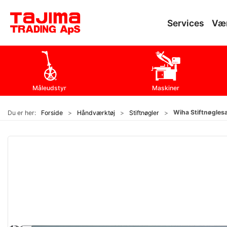
Services
Væ
Måleudstyr
Maskiner
Wiha Stiftnøglesæ
Du er her:
Forside
Håndværktøj
Stiftnøgler