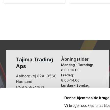
Tajima Trading
Åbningstider
Mandag - Torsdag:
Aps
8.00-16.00
Fredag:
Aalborgvej 62A, 9560
8.00-14.00
Hadsund
Lørdag - Søndag:
CVR 25974263
Lukket
Denne hjemmeside bruger
+45 96 52 08 60
info@tajima.dk
Vi bruger cookies til at til