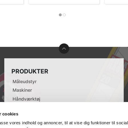
PRODUKTER
Måleudstyr
Maskiner
Håndværktøj
Tilbehør til elværktøj
 cookies
Opmærkning
passe vores indhold og annoncer, til at vise dig funktioner til soci
Lasere