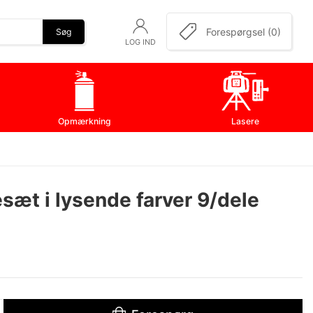
Forespørgsel (0)
Søg
LOG IND
Opmærkning
Lasere
sæt i lysende farver 9/dele