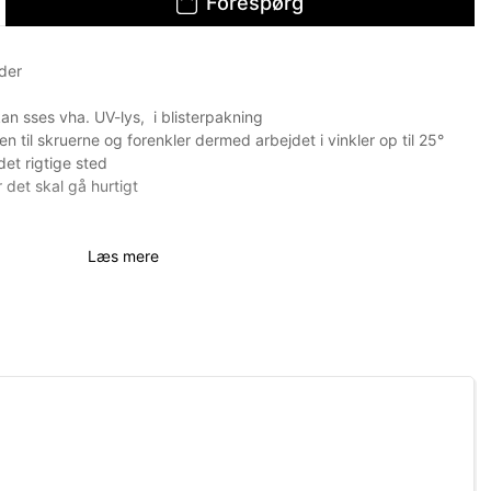
Forespørg
lder
an sses vha. UV-lys, i blisterpakning
n til skruerne og forenkler dermed arbejdet i vinkler op til 25°
det rigtige sted
 det skal gå hurtigt
Læs mere
a nr. 41894
ha nr. 41895
ha nr. 41896
ha nr. 41974
iha nr. 41975
iha nr. 41976
iha nr. 41977
iha nr. 41978