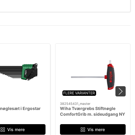
FLERE VARIANTER
382545431_master
tnøglesæt i Ergostar
Wiha Tværgrebs Stiftnøgle
ComfortGrib m. sideudgang NY
model
Vis mere
Vis mere