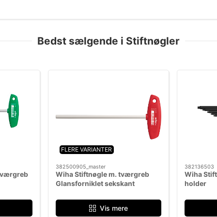
Mere information
Bedst sælgende i Stiftnøgler
FLERE VARIANTER
382500905_master
382136503
Tværgreb
Wiha Stiftnøgle m. tværgreb
Wiha Stif
Glansforniklet sekskant
holder
Vis mere