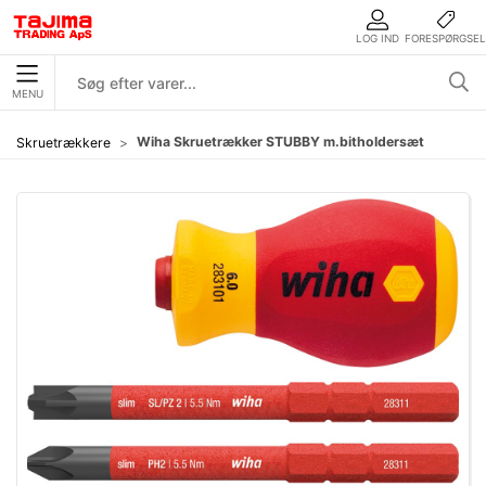
LOG IND
FORESPØRGSEL
MENU
Wiha Skruetrækker STUBBY m.bitholdersæt
Skruetrækkere