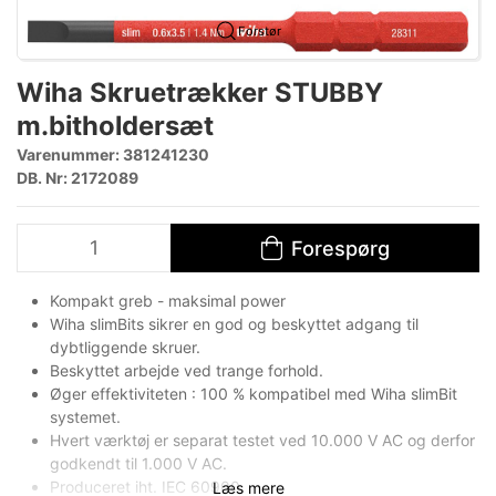
Forstør
Wiha Skruetrækker STUBBY
m.bitholdersæt
Varenummer:
381241230
DB. Nr: 2172089
Forespørg
Kompakt greb - maksimal power
Wiha slimBits sikrer en god og beskyttet adgang til
dybtliggende skruer.
Beskyttet arbejde ved trange forhold.
Øger effektiviteten : 100 % kompatibel med Wiha slimBit
systemet.
Hvert værktøj er separat testet ved 10.000 V AC og derfor
godkendt til 1.000 V AC.
Produceret iht. IEC 60900.
Læs mere