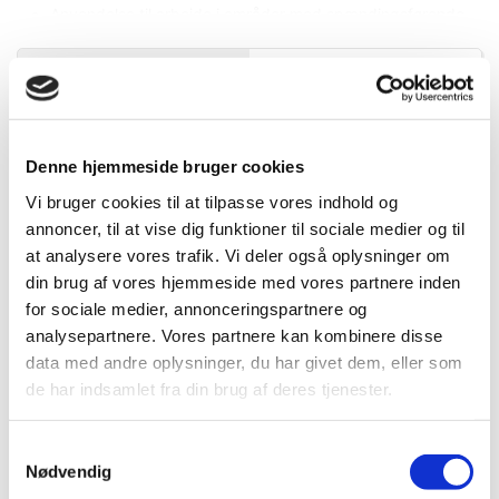
Anvendelse til arbejde i områder med spændingsførende
dele op til 1000 V AC.
Ideelt til arbejde, hvor pladsen er trang.
Specifikationer
Information
Bemærk: 6 mm slimBits må kun anvendes i slimVario®
bitholder og slimTorque VDE bitholder (VDE
drejningsmomentssystem)
DB.nr.
2172089
Denne hjemmeside bruger cookies
Vi bruger cookies til at tilpasse vores indhold og
EAN-nr.
4010995412302
Sættet indeholder:
annoncer, til at vise dig funktioner til sociale medier og til
at analysere vores trafik. Vi deler også oplysninger om
din brug af vores hjemmeside med vores partnere inden
1x Skruetrækker med bitholder SoftFinish electric slimVario
Bedst sælgende i Skruetrækkere
for sociale medier, annonceringspartnere og
6 mm (41229)
analysepartnere. Vores partnere kan kombinere disse
1x Bit slimBit electric Ligekærv 3.5 mm (41159)
1x Bit slimBit electric Phillips PH2 (34584)
data med andre oplysninger, du har givet dem, eller som
1x Bit slimBit electric PlusMinus/Pozidriv SL/PZ2 (34590)
de har indsamlet fra din brug af deres tjenester.
Samtykkevalg
Mere information
Nødvendig