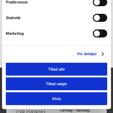
Wiha LiftUp 25
Wiha Skruetrækker
Præferencer
Magnetisk skruetrækker
SoftFinish Electric,
m/bitmagasin
SlimFix/Torx
Statistik
Vis mere
Vis mere
Marketing
Vis detaljer
Tillad alle
Tajima Trading
Åbningstider
Tillad valgte
Mandag - Torsdag:
Aps
8.00-16.00
Afvis
Fredag:
Aalborgvej 62A,
8.00-14.00
9560 Hadsund
Lørdag - Søndag:
CVR 25974263