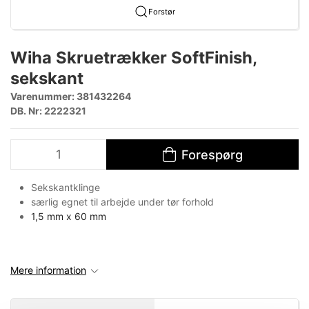
Forstør
Wiha Skruetrækker SoftFinish,
sekskant
Varenummer:
381432264
DB. Nr: 2222321
Forespørg
Sekskantklinge
særlig egnet til arbejde under tør forhold
1,5 mm x
60 mm
Mere information