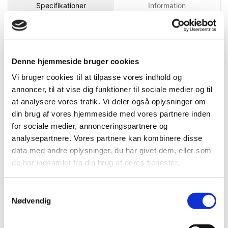
Specifikationer
Information
DB.nr.
2222321
Denne hjemmeside bruger cookies
EAN-nr.
4010995322649
Vi bruger cookies til at tilpasse vores indhold og
annoncer, til at vise dig funktioner til sociale medier og til
at analysere vores trafik. Vi deler også oplysninger om
Bedst sælgende i Skruetrækkere
din brug af vores hjemmeside med vores partnere inden
for sociale medier, annonceringspartnere og
analysepartnere. Vores partnere kan kombinere disse
data med andre oplysninger, du har givet dem, eller som
de har indsamlet fra din brug af deres tjenester.
Samtykkevalg
Nødvendig
FLERE VARIANTER
381638600
381136536_master