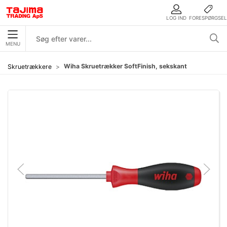
LOG IND
FORESPØRGSEL
MENU
Wiha Skruetrækker SoftFinish, sekskant
Skruetrækkere