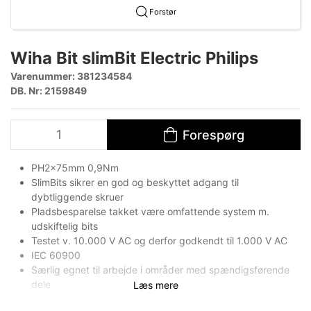
Forstør
Wiha Bit slimBit Electric Philips
Varenummer:
381234584
DB. Nr: 2159849
Forespørg
PH2x75mm 0,9Nm
SlimBits sikrer en god og beskyttet adgang til
dybtliggende skruer
Pladsbesparelse takket være omfattende system m.
udskiftelig bits
Testet v. 10.000 V AC og derfor godkendt til 1.000 V AC
IEC 60900
Særlig egnet til arbejde i områder med spændigsførende
dele
Læs mere