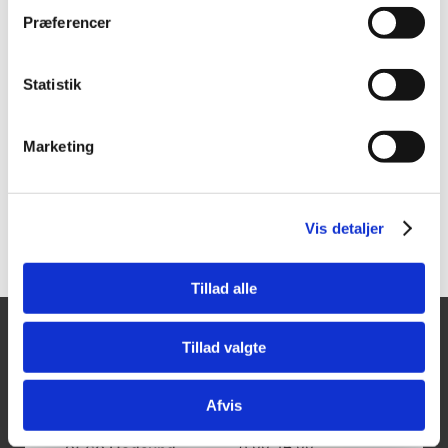
381638600
381136536_master
Præferencer
Wiha LiftUp 25
Wiha Skruetrækker
Magnetisk skruetrækker
SoftFinish Electric,
m/bitmagasin
SlimFix/Torx
Statistik
Vis mere
Vis mere
Marketing
Vis detaljer
Tillad alle
Tillad valgte
Tajima Trading
Åbningstider
Mandag - Torsdag:
Aps
8.00-16.00
Afvis
Fredag:
Aalborgvej 62A,
8.00-14.00