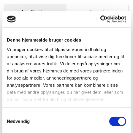
Mere information
Specifikationer
Information
DB.nr.
2159849
Denne hjemmeside bruger cookies
EAN-nr.
4010995345846
Vi bruger cookies til at tilpasse vores indhold og
annoncer, til at vise dig funktioner til sociale medier og til
at analysere vores trafik. Vi deler også oplysninger om
Bedst sælgende i Skruetrækkere
din brug af vores hjemmeside med vores partnere inden
for sociale medier, annonceringspartnere og
analysepartnere. Vores partnere kan kombinere disse
data med andre oplysninger, du har givet dem, eller som
de har indsamlet fra din brug af deres tjenester.
Samtykkevalg
Nødvendig
FLERE VARIANTER