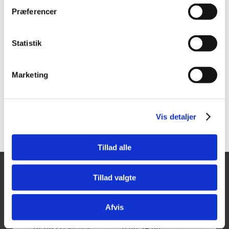
404090
404095
Præferencer
Tajima LC 650 Kniv
Tajima LC 660 kniv | Non
Slip Grip
Statistik
Vis mere
Vis mere
Marketing
Vis detaljer
Tillad alle
Tillad valgte
Tajima Trading
Åbningstider
Mandag - Torsdag:
Aps
8.00-16.00
Afvis
Fredag:
Aalborgvej 62A,
8.00-14.00