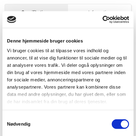
Mere information
Specifikationer
Information
DB.nr.
5732056
Denne hjemmeside bruger cookies
EAN-nr.
4975364113054
Vi bruger cookies til at tilpasse vores indhold og
annoncer, til at vise dig funktioner til sociale medier og til
at analysere vores trafik. Vi deler også oplysninger om
Bedst sælgende i 25 mm knive
din brug af vores hjemmeside med vores partnere inden
for sociale medier, annonceringspartnere og
analysepartnere. Vores partnere kan kombinere disse
data med andre oplysninger, du har givet dem, eller som
de har indsamlet fra din brug af deres tjenester.
Samtykkevalg
Nødvendig