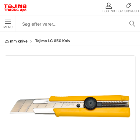
LOG IND
FORESPØRGSEL
MENU
Tajima LC 650 Kniv
25 mm knive