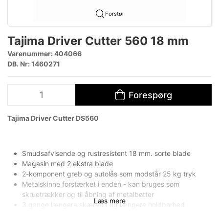
Forstør
Tajima Driver Cutter 560 18 mm
Varenummer:
404066
DB. Nr: 1460271
Forespørg
​Tajima Driver Cutter DS560
Smudsafvisende og rustresistent 18 mm. sorte blade
Magasin med 2 ekstra blade
2-komponent greb og autolås som modstår 25 kg tryk
Metalskinne forstærket i enden - kan bruges som
skruetrækker og til åbning af metalbøtter
Læs mere
3 gange længere skæretid og længere holdbarhed