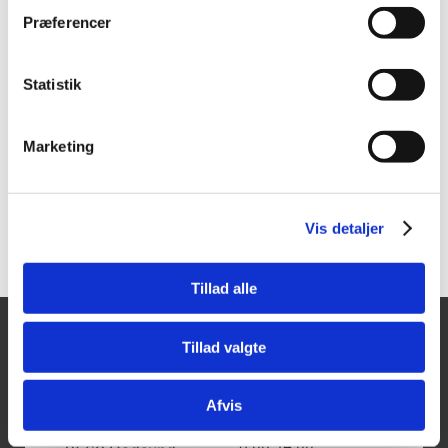
404305
404306
Præferencer
Tajima Premium 18 mm
Tajima Premium 18 mm
kniv m/autolås
kniv m/skruelås
Statistik
Vis mere
Vis mere
Marketing
Vis detaljer
Tillad alle
Tillad valgte
Tajima Trading
Åbningstider
Mandag - Torsdag:
Aps
8.00-16.00
Afvis
Fredag:
Aalborgvej 62A,
8.00-14.00