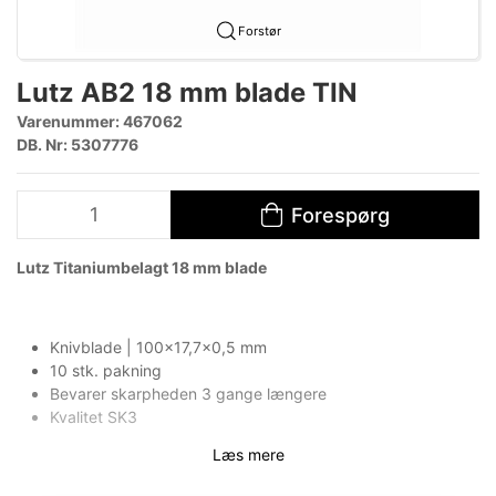
Forstør
Lutz AB2 18 mm blade TIN
Varenummer:
467062
DB. Nr: 5307776
Forespørg
Lutz Titaniumbelagt 18 mm blade
Knivblade | 100x17,7x0,5 mm
10 stk. pakning
Bevarer skarpheden 3 gange længere
Kvalitet SK3
Læs mere