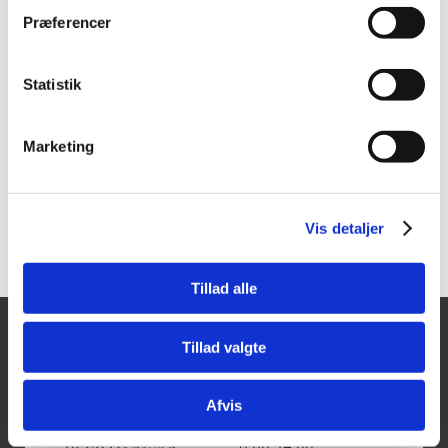
466060
466062
Præferencer
Tajima LCB 50XL klinger
Tajima LCB 50RBC
50 stk./pk.
dispenser 18 mm. 50
stk./pk. Sort blade
Statistik
Vis mere
Vis mere
Marketing
Vis detaljer
Tillad alle
Tillad valgte
Tajima Trading
Åbningstider
Mandag - Torsdag:
Aps
8.00-16.00
Afvis
Fredag:
Aalborgvej 62A,
8.00-14.00