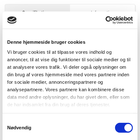
Specifikationer
Information
Mere information
DB.nr.
5307776
Denne hjemmeside bruger cookies
EAN-nr.
5707515076036
Vi bruger cookies til at tilpasse vores indhold og
annoncer, til at vise dig funktioner til sociale medier og til
at analysere vores trafik. Vi deler også oplysninger om
Bedst sælgende i 18 mm blade
din brug af vores hjemmeside med vores partnere inden
for sociale medier, annonceringspartnere og
analysepartnere. Vores partnere kan kombinere disse
data med andre oplysninger, du har givet dem, eller som
de har indsamlet fra din brug af deres tjenester.
Samtykkevalg
Nødvendig