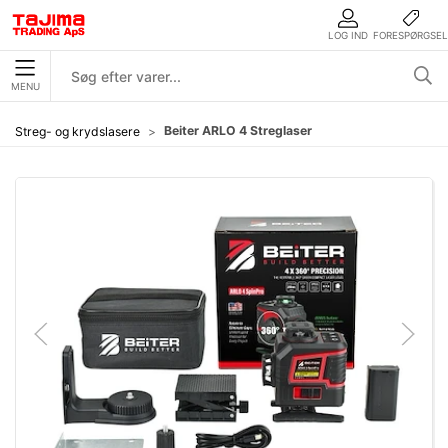
LOG IND
FORESPØRGSEL
MENU
Beiter ARLO 4 Streglaser
Streg- og krydslasere