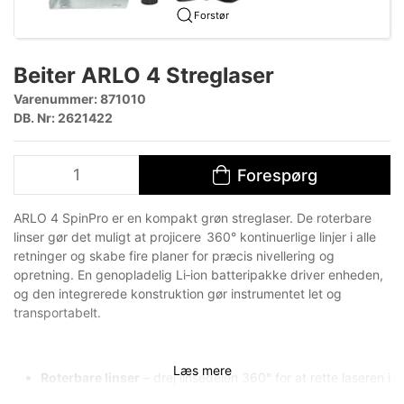
Forstør
Beiter ARLO 4 Streglaser
Varenummer:
871010
DB. Nr: 2621422
Forespørg
ARLO 4 SpinPro er en kompakt grøn streglaser. De roterbare
linser gør det muligt at projicere
360° kontinuerlige linjer i alle
retninger og skabe fire planer for præcis nivellering og
opretning. En genopladelig Li‑ion batteripakke driver enheden,
og den integrerede konstruktion gør instrumentet let og
transportabelt.
Læs mere
Roterbare linser
– drej linsedelen 360° for at rette laseren i
enhver retning; ideelt til komplekse layout og linjer rundt