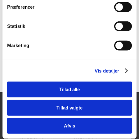
montering på stativ eller andre beslag.
871001
810098
Præferencer
Beiter TED-4DT Grøn
Leica Lino L6G 3x360°
4x360° Krydslaser
Grøn Streglaser
m.vægbeslag i kuffert
Statistik
Vis mere
Vis mere
Mere information
Marketing
Vis detaljer
Tillad alle
Tillad valgte
Tajima Trading
Åbningstider
Mandag - Torsdag:
Aps
8.00-16.00
Afvis
Fredag:
Aalborgvej 62A,
8.00-14.00