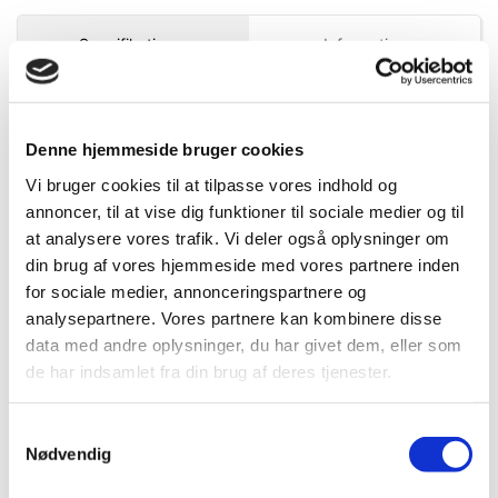
om hjørner.
Specifikationer
Information
Kraftig grøn laser
– 520 nm grønne dioder giver høj
synlighed indendørs på en arbejdsafstand op til
20 m
(60 ft)
.
DB.nr.
2621422
Selvnivellering
– automatisk nivellering inden for ±3°
Denne hjemmeside bruger cookies
sikrer rette linjer; optiske og akustiske alarmer fortæller, når
EAN-nr.
717887098036
Vi bruger cookies til at tilpasse vores indhold og
instrumentet er ude af niveau.
annoncer, til at vise dig funktioner til sociale medier og til
Kompakt og robust
– IP54‑klassificeret hus og
at analysere vores trafik. Vi deler også oplysninger om
driftstemperatur fra −10 °C til 40 °C gør den egnet til
Bedst sælgende i Streg- og krydslasere
din brug af vores hjemmeside med vores partnere inden
forskellige arbejdsmiljøer.
for sociale medier, annonceringspartnere og
Justerbare lysstyrketilstande
– vælg mellem
analysepartnere. Vores partnere kan kombinere disse
normaltilstand, maksimal lysstyrke eller blinkende tilstand
data med andre oplysninger, du har givet dem, eller som
for at spare på batteriet og tilpasse lyset til omgivelserne.
de har indsamlet fra din brug af deres tjenester.
Transportlås og individuelt styrbare linjer
– lås pendulet
under transport og tænd kun de linjer, der er nødvendige
Samtykkevalg
for opgaven.
Nødvendig
Klar til stativ
– udstyret med standard 1/4″ gevind til